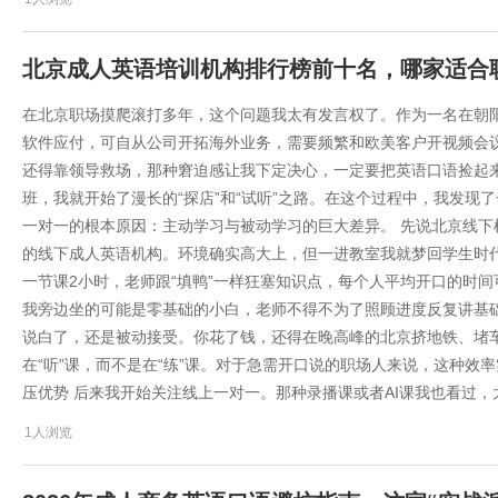
北京成人英语培训机构排行榜前十名，哪家适合
在北京职场摸爬滚打多年，这个问题我太有发言权了。作为一名在朝阳
软件应付，可自从公司开拓海外业务，需要频繁和欧美客户开视频会
还得靠领导救场，那种窘迫感让我下定决心，一定要把英语口语捡起来
班，我就开始了漫长的“探店”和“试听”之路。在这个过程中，我发现
一对一的根本原因：主动学习与被动学习的巨大差异。 先说北京线下机
的线下成人英语机构。环境确实高大上，但一进教室我就梦回学生时
一节课2小时，老师跟“填鸭”一样狂塞知识点，每个人平均开口的时间
我旁边坐的可能是零基础的小白，老师不得不为了照顾进度反复讲基础
说白了，还是被动接受。你花了钱，还得在晚高峰的北京挤地铁、堵
在“听”课，而不是在“练”课。对于急需开口说的职场人来说，这种效率
压优势 后来我开始关注线上一对一。那种录播课或者AI课我也看过，
1人浏览