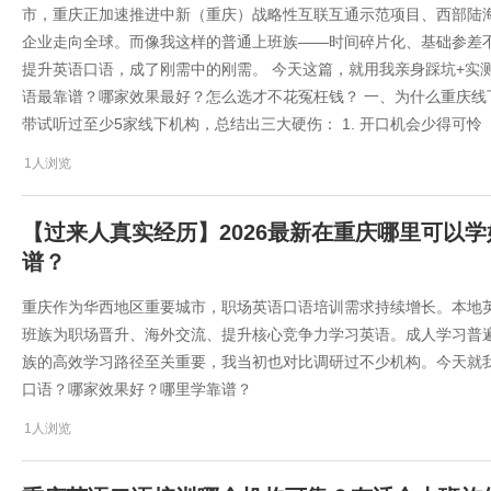
市，重庆正加速推进中新（重庆）战略性互联互通示范项目、西部陆
企业走向全球。而像我这样的普通上班族——时间碎片化、基础参差不
提升英语口语，成了刚需中的刚需。 今天这篇，就用我亲身踩坑+实测
语最靠谱？哪家效果最好？怎么选才不花冤枉钱？ 一、为什么重庆线下
带试听过至少5家线下机构，总结出三大硬伤： 1. 开口机会少得可怜
1人浏览
【过来人真实经历】2026最新在重庆哪里可以
谱？
重庆作为华西地区重要城市，职场英语口语培训需求持续增长。本地
班族为职场晋升、海外交流、提升核心竞争力学习英语。成人学习普
族的高效学习路径至关重要，我当初也对比调研过不少机构。今天就我的
口语？哪家效果好？哪里学靠谱？
1人浏览