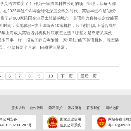
效的学英语方式变了！ 作为一家跨国科技公司的项目经理，我每天都
在2025年这个AI与全球化深度交织的时代，英语早已不是“加分
聚集了超800家跨国企业亚太总部的城市，英语能力直接决定你能否
月时间，实地体验+线上试听近10家机构，只为找到真正适合成年
25年上海成人英语培训机构到底该怎么选？哪些才是靠谱又高效
很多同事一样，报名了静安寺附近一家“网红”线下英语机构。教室装
英。但坚持两个月后，问题逐渐暴露：
5
6
7
8
9
10
下一页
最后一页
服务协议
|
合作代理
|
隐私保护
|
版权所有
|
联系我们
|
网站地图
粤公网安备
国家企业信用
网站备案信息
44010602001287号
信息公示系统
粤ICP备09220