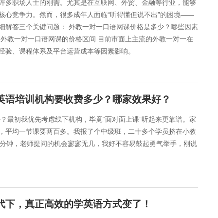
许多职场人士的刚需。尤其是在互联网、外贸、金融等行业，能够
核心竞争力。然而，很多成年人面临“听得懂但说不出”的困境——
详细解答三个关键问题： 外教一对一口语网课价格是多少？哪些因素
、外教一对一口语网课的价格区间 目前市面上主流的外教一对一在
经验、课程体系及平台运营成本等因素影响。
人英语培训机构要收费多少？哪家效果好？
好？最初我优先考虑线下机构，毕竟“面对面上课”听起来更靠谱。家
，平均一节课要两百多。我报了个中级班，二十多个学员挤在小教
5分钟，老师提问的机会寥寥无几，我好不容易鼓起勇气举手，刚说
时代下，真正高效的学英语方式变了！