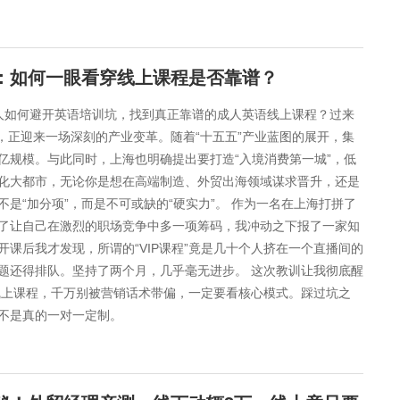
南：如何一眼看穿线上课程是否靠谱？
场人如何避开英语培训坑，找到真正靠谱的成人英语线上课程？过来
海，正迎来一场深刻的产业变革。随着“十五五”产业蓝图的展开，集
亿规模。与此同时，上海也明确提出要打造“入境消费第一城”，低
化大都市，无论你是想在高端制造、外贸出海领域谋求晋升，还是
是“加分项”，而是不可或缺的“硬实力”。 作为一名在上海打拼了
了让自己在激烈的职场竞争中多一项筹码，我冲动之下报了一家知
课后我才发现，所谓的“VIP课程”竟是几十个人挤在一个直播间的
题还得排队。坚持了两个月，几乎毫无进步。 这次教训让我彻底醒
线上课程，千万别被营销话术带偏，一定要看核心模式。踩过坑之
是不是真的一对一定制。