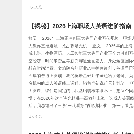
1人浏览
【揭秘】2026上海职场人英语进阶指
摘要： 2026年上海正冲刺三大先导产业万亿规模，职
人教你三招避坑，抢占职场先机！ 正文： 2026年的上
成电路、生物医药、人工智能三大先导产业正全力冲刺万
空经济、时尚消费品等新兴赛道全面发力。身处这座国际
想在时尚消费、文旅融合的新业态中抓住红利，英语早已不
五年的普通上班族，我的英语基础几乎全还给了老师。为
名机构的成人英语线上课程。销售当初说得天花乱坠，但开
大班课。课件是固定的，我基础弱根本跟不上，想问个问
悟：在2026年这个讲究精准与高效的上海，选成人英语
后，我总结出了三条“一眼看穿”的避坑标准： 第一，看
1人浏览