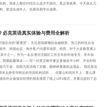
机构，很多人都在纠结怎么选才不踩坑、真正有效果。今天就从几
构，更适合成年人、也更容易学出成果。
谱？必克英语真实体验与费用全解析
职场生存的“硬通货”。无论是陆家嘴的金融精英、张江的科技从业
邮件、跨国会议、海外客户沟通等场景。然而，对于大多数普通上
是其中之一。作为一名在漕河泾园区工作五年的市场专员，常年加
，我都如履薄冰——写一封英文邮件要反复修改半小时，开会时听
能力不差，却因为英语拖了后腿，眼睁睁看着机会溜走。 我也曾尝
至周末去静安寺附近的培训机构试听……但要么时间对不上，要么课
浦东外企做项目经理的朋友推荐了线上1对1模式，并重点提到了必