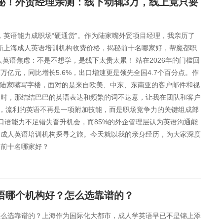
揭秘！外贸经理亲测：线下动辄3万，线上竟只要
高，英语能力成职场“硬通货”。作为陆家嘴外贸项目经理，我亲历了
5最新上海成人英语培训机构收费价格，揭秘前十名哪家好，帮魔都职
人英语焦虑：不是不想学，是线下太贵太累！ 站在2026年的门槛回
1万亿元，同比增长5.6%，出口增速更是领先全国4.7个百分点。作
在陆家嘴写字楼，面对的是来自欧美、中东、东南亚的客户邮件和视
议时，那结结巴巴的英语表达和频繁的词不达意，让我在团队和客户
，流利的英语不再是一项附加技能，而是职场竞争力的关键组成部
英语口语能力不足错失晋升机会，而85%的外企管理层认为英语沟通能
的成人英语培训机构探寻之旅。今天就以我的亲身经历，为大家深度
？前十名哪家好？
英语哪个机构好？怎么选靠谱的？
怎么选靠谱的？上海作为国际化大都市，成人学英语早已不是锦上添