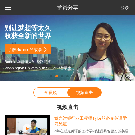

学员分享
登录
别让梦想等太久
收获全新的世界

了解Sunnie的故事
Sunnie 华盛顿大学-圣路易斯
Washington University in St. Louis留学生
学员说
视频直击
视频直击
激光达标行业工程师Tylor的必克英语学
习见证
3年在必克英语的坚持学习让我具备更好的英语