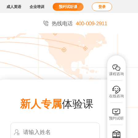
成人英语
企业培训
预约试听课
登录

热线电话
400-009-2911

课程咨询

在线咨询
新人专属
体验课

预约试听

