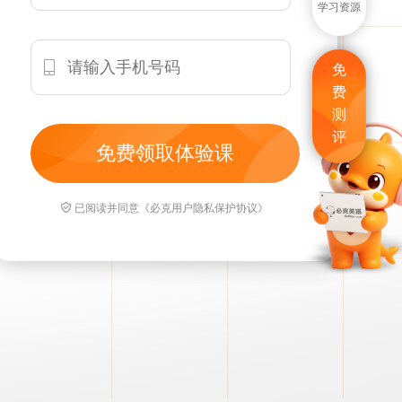
学习资源

免
费
测
评

已阅读并同意《必克用户隐私保护协议》