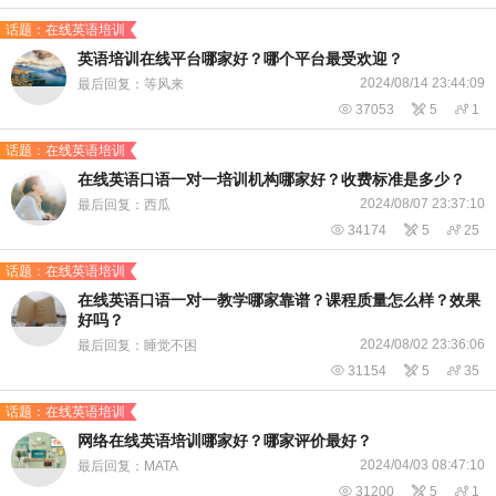
话题：在线英语培训
英语培训在线平台哪家好？哪个平台最受欢迎？
2024/08/14 23:44:09
最后回复：等风来

37053

5

1
话题：在线英语培训
在线英语口语一对一培训机构哪家好？收费标准是多少？
2024/08/07 23:37:10
最后回复：西瓜

34174

5

25
话题：在线英语培训
在线英语口语一对一教学哪家靠谱？课程质量怎么样？效果
好吗？
2024/08/02 23:36:06
最后回复：睡觉不困

31154

5

35
话题：在线英语培训
​网络在线英语培训哪家好？哪家评价最好？
2024/04/03 08:47:10
最后回复：MATA

31200

5

1