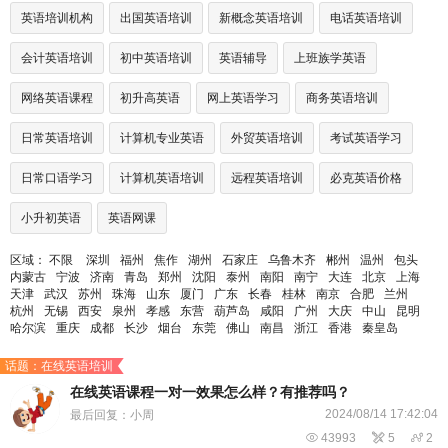
英语培训机构
出国英语培训
新概念英语培训
电话英语培训
会计英语培训
初中英语培训
英语辅导
上班族学英语
网络英语课程
初升高英语
网上英语学习
商务英语培训
日常英语培训
计算机专业英语
外贸英语培训
考试英语学习
日常口语学习
计算机英语培训
远程英语培训
必克英语价格
小升初英语
英语网课
区域：
不限
深圳
福州
焦作
湖州
石家庄
乌鲁木齐
郴州
温州
包头
内蒙古
宁波
济南
青岛
郑州
沈阳
泰州
南阳
南宁
大连
北京
上海
天津
武汉
苏州
珠海
山东
厦门
广东
长春
桂林
南京
合肥
兰州
杭州
无锡
西安
泉州
孝感
东营
葫芦岛
咸阳
广州
大庆
中山
昆明
哈尔滨
重庆
成都
长沙
烟台
东莞
佛山
南昌
浙江
香港
秦皇岛
话题：在线英语培训
在线英语课程一对一效果怎么样？有推荐吗？
2024/08/14 17:42:04
最后回复：小周

43993

5

2