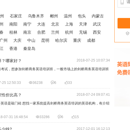

州
石家庄
乌鲁木齐
郴州
温州
包头
内蒙古
州
南阳
南宁
大连
北京
上海
天津
武汉
春
桂林
南京
合肥
兰州
杭州
无锡
西安

广州
大庆
中山
昆明
哈尔滨
重庆
成都
江
香港
秦皇岛
样？哪家好？
2018-07-25 10:07:34
语考试，想参加剑桥商务英语培训班，一般市场上的剑桥商务英语培训班
-25 12:50:33

36238

6

33
家性价比高？
2018-07-24 09:07:41
务英语是敲门砖.想找一家系统提高剑桥商务英语培训的英语机构，有介绍
8-07-31 16:48:54

33286

6

15
多少钱?
2017-12-01 16:12:13