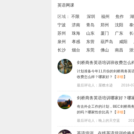
英语网课
区域：
不限
深圳
福州
焦作
湖
宁波
济南
青岛
郑州
沈阳
泰
苏州
珠海
山东
厦门
广东
长
泉州
孝感
东营
葫芦岛
咸阳
长沙
烟台
东莞
佛山
南昌
浙
剑桥商务英语培训班收费怎么
计划准备今年11月份的剑桥商务英
收费怎么样？哪家好？
【
详细
】
最后评论人：屋檐水迹
2018-07
剑桥商务英语培训哪家好？哪
有去外企工作的计划，BEC剑桥商
的吗？哪家性价比高？
【
详细
】
最后评论人：晚上的天空蓝
201
英语培训，在线英语培训价格