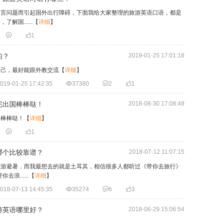
语言问题而引起国外出行障碍，下面我给大家整理的旅游英语口语，都是
国......
【
详细
】


1
的？
2019-01-25 17:01:18
自己，最好能跟外教交流
【
详细
】
019-01-25 17:42:35

37380

2

1
完出国棒棒哒！
2018-08-30 17:08:49
国棒棒哒！
【
详细
】


1
哪个比较靠谱？
2018-07-12 11:07:15
旅游避暑，而我最想去的就是土耳其，相信很多人都听过《带你去旅行》
浪......
【
详细
】
018-07-13 14:45:35

35274

6

3
游英语哪里好？
2018-06-29 15:06:54