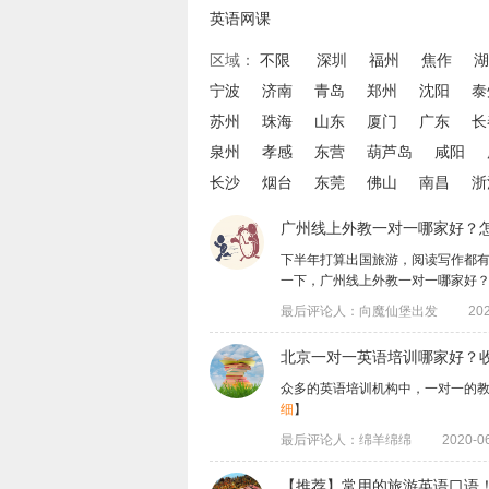
英语网课
区域：
不限
深圳
福州
焦作
湖
宁波
济南
青岛
郑州
沈阳
泰
苏州
珠海
山东
厦门
广东
长
泉州
孝感
东营
葫芦岛
咸阳
长沙
烟台
东莞
佛山
南昌
浙
广州线上外教一对一哪家好？
下半年打算出国旅游，阅读写作都
一下，​广州线上外教一对一哪家好？怎么选
最后评论人：向魔仙堡出发
202
北京一对一英语培训哪家好？
众多的英语培训机构中，一对一的
细
】
最后评论人：绵羊绵绵
2020-06
【推荐】常用的旅游英语口语