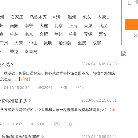

州
石家庄
乌鲁木齐
郴州
温州
包头
内蒙古
州
南阳
南宁
大连
北京
上海
天津
武汉
春
桂林
南京
合肥
兰州
杭州
无锡
西安

广州
大庆
中山
昆明
哈尔滨
重庆
成都
江
香港
秦皇岛
怎么选？
2024-04-16 09:04:29
有一些基础，但是口语好差，担心就这样去旅游会回不来，想找个外教练
......
【
详细
】
4-04-16 15:30:32

32967

5

24
收费标准是多少？
2020-06-12 15:06:31
教学方式效果是最好的，今天来和大家一起来看看收费标准是多少？
【
详
-22 23:13:37

35330

9

1
！旅游英语对话有哪些？
2019-08-15 09:08:44