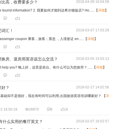
价比高，收费要多少？
2018-04-09 16:04:58
tourist information? 2. 我要如何才能到达希尔顿饭店? Ho......
【
详细
】


1
记词汇！
2018-03-07 17:03:29
passenger coupon 乘客，旅客；票息 ，入境签证 en......
【
详细
】


1
理换房、退房用英语该怎么交流？
2018-03-05 15:03:13
ce. Can I help you? 晚上好，这里是前台。有什么可以为您效劳？......
【
详细
】


2
家好？
2018-02-27 14:02:56
基础却不是很好，现在有时间可以利用,出国旅游英语培训哪家好？
【
详
2 16:50:19

28970

8

18
，有什么实用的餐厅英文？
2018-02-07 16:02:57