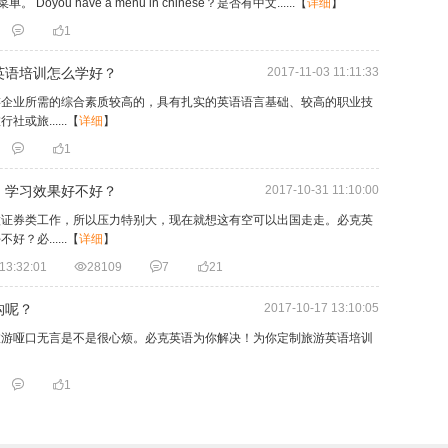
菜单。 Doyou have a menu in chinese？是否有中文......
【
详细
】


1
英语培训怎么学好？
2017-11-03 11:11:33
游企业所需的综合素质较高的，具有扎实的英语语言基础、较高的职业技
旅......
【
详细
】


1
》学习效果好不好？
2017-10-31 11:10:00
做证券类工作，所以压力特别大，现在就想这有空可以出国走走。必克英
必......
【
详细
】
13:32:01

28109

7

21
构呢？
2017-10-17 13:10:05
旅游哑口无言是不是很心烦。必克英语为你解决！为你定制旅游英语培训


1