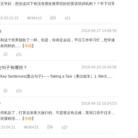
英文学好，想在这问下有没有朋友推荐些好的英语培训机构？？学下日常
9 20:15:15

38410

5

1
你
2018-06-27 14:06:56
就和这个世界脱轨了一样。但是，你肯定会说，平日工作学习忙，想学速
的......
【
详细
】


1
的句子有哪些？
2018-04-23 10:04:56
nces(重点句子)------Taking a Taxi（乘出租车）1. We'd......


2
？
2018-04-10 10:04:53
一些私款了，打算去加拿大旅行的。可是签证有点难，英语口语不过关，
培......
【
详细
】
 23:04:11

36432

6

2