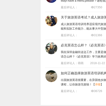
MayI have a menu,please？请给我
最后评论人：

27350
关于旅游英语考试？成人旅游
成人旅游英语培训培养适应现代旅
能和实际工作能力，能从事大中型旅行社或
最后评论人：

31366
必克英语怎么样？《必克英语
我在深圳金融街这边工作，主要是
语怎么样？《必克英语》学习效果好不好？
最后评论人：萌萌
2018-11-22 
如何正确选择旅游英语培训机
出国旅游英语很重要，在异国他乡
课程，让你旅游无烦恼！
【
详细
】
最后评论人：

36726