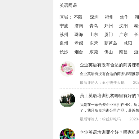
英语网课
区域：
不限
深圳
福州
焦作
湖
宁波
济南
青岛
郑州
沈阳
泰
苏州
珠海
山东
厦门
广东
长
泉州
孝感
东营
葫芦岛
咸阳
长沙
烟台
东莞
佛山
南昌
浙
企业英语有没有合适的商务课
企业英语有没有合适的商务课程推
最后评论人：丑小鸭变天鹅
202
员工英语培训机构哪里有好的
​我是在一家合资企业里担任HR，
了，我只负责培训公司产品，最近想要找.
最后评论人：粉丝好吃吗
2023-
企业英语培训哪个好？哪家机