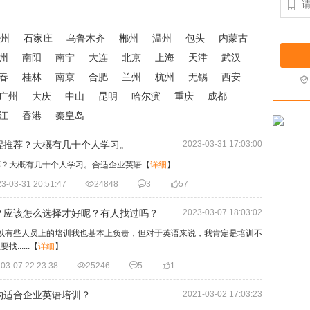

州
石家庄
乌鲁木齐
郴州
温州
包头
内蒙古
州
南阳
南宁
大连
北京
上海
天津
武汉
春
桂林
南京
合肥
兰州
杭州
无锡
西安

广州
大庆
中山
昆明
哈尔滨
重庆
成都
江
香港
秦皇岛
程推荐？大概有几十个人学习。
2023-03-31 17:03:00
荐？大概有几十个人学习。合适企业英语
【
详细
】
3-03-31 20:51:47

24848

3

57
？应该怎么选择才好呢？有人找过吗？
2023-03-07 18:03:02
所以有些人员上的培训我也基本上负责，但对于英语来说，我肯定是培训不
.....
【
详细
】
03-07 22:23:38

25246

5

1
构适合企业英语培训？
2021-03-02 17:03:23