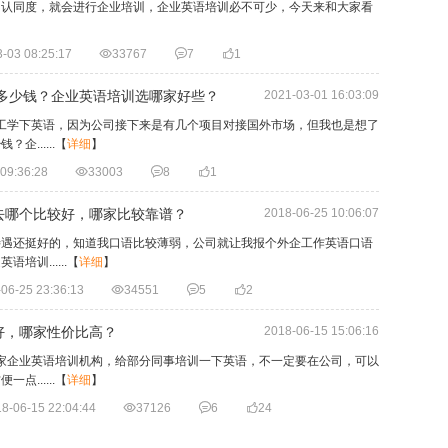
的认同度，就会进行企业培训，企业英语培训必不可少，今天来和大家看
-03 08:25:17

33767

7

1
花多少钱？企业英语培训选哪家好些？
2021-03-01 16:03:09
工学下英语，因为公司接下来是有几个项目对接国外市场，但我也是想了
......
【
详细
】
09:36:28

33003

8

1
去哪个比较好，哪家比较靠谱？
2018-06-25 10:06:07
待遇还挺好的，知道我口语比较薄弱，公司就让我报个外企工作英语口语
训......
【
详细
】
06-25 23:36:13

34551

5

2
好，哪家性价比高？
2018-06-15 15:06:16
家企业英语培训机构，给部分同事培训一下英语，不一定要在公司，可以
......
【
详细
】
8-06-15 22:04:44

37126

6

24