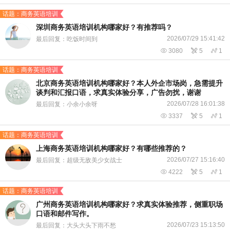
话题：商务英语培训
深圳商务英语培训机构哪家好？有推荐吗？
2026/07/29 15:41:42
最后回复：吃饭时间到

3080

5

1
话题：商务英语培训
​北京商务英语培训机构哪家好？本人外企市场岗，急需提升
谈判和汇报口语，求真实体验分享，广告勿扰，谢谢
2026/07/28 16:01:38
最后回复：小余小余呀

3337

5

1
话题：商务英语培训
上海商务英语培训机构哪家好？有哪些推荐的？
2026/07/27 15:16:40
最后回复：超级无敌美少女战士

4222

5

1
话题：商务英语培训
广州商务英语培训机构哪家好？求真实体验推荐，侧重职场
口语和邮件写作。
2026/07/23 15:13:50
最后回复：大头大头下雨不愁