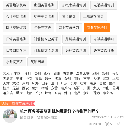
英语培训机构
出国英语培训
新概念英语培训
电话英语培训
会计英语培训
初中英语培训
英语辅导
上班族学英语
网络英语课程
初升高英语
网上英语学习
商务英语培训
日常英语培训
计算机专业英语
外贸英语培训
考试英语学习
日常口语学习
计算机英语培训
远程英语培训
必克英语价格
小升初英语
英语网课
区域：
不限
深圳
福州
焦作
湖州
石家庄
乌鲁木齐
郴州
温州
包头
内蒙古
宁波
济南
青岛
郑州
沈阳
泰州
南阳
南宁
大连
北京
上海
天津
武汉
苏州
珠海
山东
厦门
广东
长春
桂林
南京
合肥
兰州
杭州
无锡
西安
泉州
孝感
东营
葫芦岛
咸阳
广州
大庆
中山
昆明
哈尔滨
重庆
成都
长沙
烟台
东莞
佛山
南昌
浙江
香港
秦皇岛
话题：商务英语培训
杭州商务英语培训机构哪家好？有推荐的吗？
2026/07/31 16:06:01
最后回复：我要喝冰阔落

2370

5

1