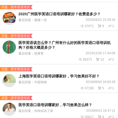
话题：医学英语培训
2020广州医学英语口语培训哪家好？收费是多少？
2020/04/22 15:39:34
最后回复：微微一笑

37071

8

1
话题：医学英语培训
医学英语该怎么学？广州有什么好的医学英语口语培训机
构？价格大概是多少？
2019/12/30 17:44:06
最后回复：悠莱客

36373

10

2
话题：医学英语培训
上海医学英语口语培训哪家好，学习效果好不好？
2019/06/04 18:00:38
最后回复：半面情绪

37180

5

1
话题：医学英语培训
医学英语口语培训哪家好，学习效果怎么样？
2019/06/11 16:47:11
最后回复：你帅你说了算

35817

6

1