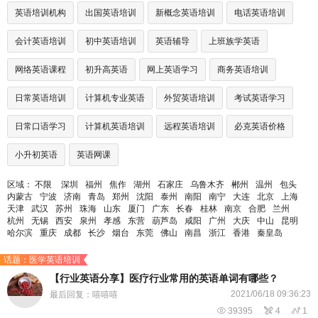
英语培训机构
出国英语培训
新概念英语培训
电话英语培训
会计英语培训
初中英语培训
英语辅导
上班族学英语
网络英语课程
初升高英语
网上英语学习
商务英语培训
日常英语培训
计算机专业英语
外贸英语培训
考试英语学习
日常口语学习
计算机英语培训
远程英语培训
必克英语价格
小升初英语
英语网课
区域：
不限
深圳
福州
焦作
湖州
石家庄
乌鲁木齐
郴州
温州
包头
内蒙古
宁波
济南
青岛
郑州
沈阳
泰州
南阳
南宁
大连
北京
上海
天津
武汉
苏州
珠海
山东
厦门
广东
长春
桂林
南京
合肥
兰州
杭州
无锡
西安
泉州
孝感
东营
葫芦岛
咸阳
广州
大庆
中山
昆明
哈尔滨
重庆
成都
长沙
烟台
东莞
佛山
南昌
浙江
香港
秦皇岛
话题：医学英语培训
【行业英语分享】医疗行业常用的英语单词有哪些？
2021/06/18 09:36:23
最后回复：嘻嘻嘻

39395

4

1