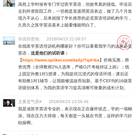
虽然上学时候有专门学过医学英语，但效率真的很低。毕业后
去到外资医院工作，一切都是直接用英语表达，做了几个月发
现力不从心，后来就报了学长推荐的必克英语培训机构学习，
久而久之医学英语基本上能看懂能明白了。
你说你是他
2018/04/23 22:08:57
在线医学英语培训机构哪家好？你可以看看我学习的这家必克
英语，
这是他们的试听课：
【
https://www.spiiker.com/daily/?qd=ba
】价格实惠，师
资优秀（全球教师2%入选率，严格OJT考核持证上岗）；线
上固定外教1对1授课，为我提供沉浸式的母语环境；课后还
有助教1对1辅导，让我能够温故而知新。基于CEFR的16级英
语级别体系，为我的英语学习提高清晰可衡量的成长计划。
主要是气质#
2018/04/23 13:06:44
我是读医学英语专业的，表示现在正在爆炸状态，学的一塌糊
涂。现在压力大得很，每天都是一头栽在书里，这样的学习好
枯燥啊。