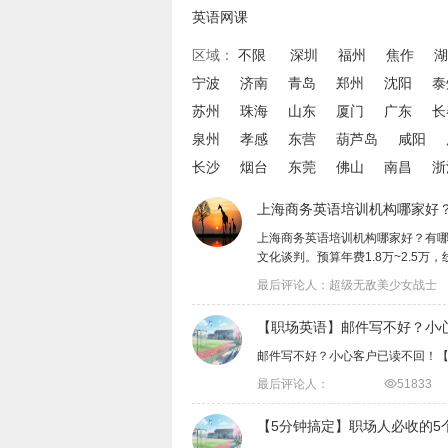
英语网课
区域：
不限
深圳
福州
焦作
湖
宁波
济南
青岛
郑州
沈阳
泰
苏州
珠海
山东
厦门
广东
长
泉州
孝感
东营
葫芦岛
咸阳
长沙
烟台
东莞
佛山
南昌
浙
上海商务英语培训机构哪家好
上海商务英语培训机构哪家好？有
文化谈判。预算年费1.8万~2.5万，线...
最后评论人：超级无敌美少女战士
【职场英语】邮件写不好？小
邮件写不好？小心客户已读不回！
最后评论人：

51833
【5分钟搞定】职场人必收的5