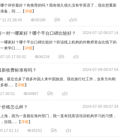
？哪个评价最好？有推荐的吗？我有很久很久没有学英语了，现在想重新
同......
【
详细
】
-11 21:38:45

30166

5

25
语一对一哪家好？哪个平台口碑比较好？
2024-07-10 08:07:14
对一哪家好？哪个平台口碑比较好？听说线上机构的外教师资会比线下的
口......
【
详细
】
07-10 17:55:02

36234

5

1
最新收费标准有吗？
2024-07-09 09:07:54
的实施，最近也多了很多外国人来中国旅游。我在旅行社工作，业务方向刚
.....
【
详细
】
17:30:01

34907

5

2
？价格怎么样？
2024-07-05 09:07:34
到上海，因为一直都在海外部门，我一直有找英语培训机构学习的习惯，
......
【
详细
】
5 17:51:12

35252

5

1