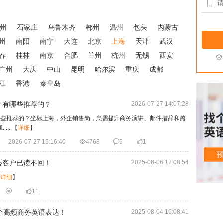

州
石家庄
乌鲁木齐
郴州
温州
包头
内蒙古
州
南阳
南宁
大连
北京
上海
天津
武汉
春
桂林
南京
合肥
兰州
杭州
无锡
西安

广州
大庆
中山
昆明
哈尔滨
重庆
成都
江
香港
秦皇岛
？有哪些推荐的？
2026-07-27 14:07:28
哪些推荐的？坐标上海，外企销售岗，急需提升商务演讲、邮件措辞和跨
...
【
详细
】
2026-07-27 15:16:40

4768

5

1
心客户已读不回！
2025-08-06 17:08:54
【
详细
】


11
个高频商务英语表达！
2025-08-04 16:08:41