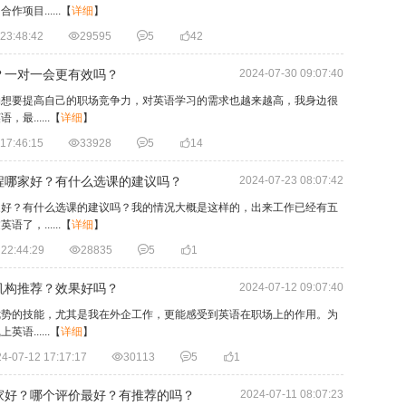
目......
【
详细
】
23:48:42

29595

5

42
？一对一会更有效吗？
2024-07-30 09:07:40
劲想要提高自己的职场竞争力，对英语学习的需求也越来越高，我身边很
......
【
详细
】
17:46:15

33928

5

14
程哪家好？有什么选课的建议吗？
2024-07-23 08:07:42
家好？有什么选课的建议吗？我的情况大概是这样的，出来工作已经有五
，......
【
详细
】
 22:44:29

28835

5

1
机构推荐？效果好吗？
2024-07-12 09:07:40
优势的技能，尤其是我在外企工作，更能感受到英语在职场上的作用。为
......
【
详细
】
4-07-12 17:17:17

30113

5

1
家好？哪个评价最好？有推荐的吗？
2024-07-11 08:07:23