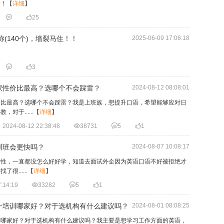
用！
【
详细
】


25
称(140个)，墙裂马住！！
2025-06-09 17:06:18


3
家性价比最高？选哪个不会踩雷？
2024-08-12 08:08:01
价比最高？选哪个不会踩雷？我是上班族，想提升口语，希望能够应对日
于......
【
详细
】
2024-08-12 22:38:48

38731

5

1
训班会更快吗？
2024-08-07 10:08:17
要性，一直都没怎么好好学，知道去面试外企因为英语口语不好被拒绝才
......
【
详细
】
:14:19

33282

5

1
一培训哪家好？对于选机构有什么建议吗？
2024-08-01 08:08:25
训哪家好？对于选机构有什么建议吗？我主要是想学习工作方面的英语，