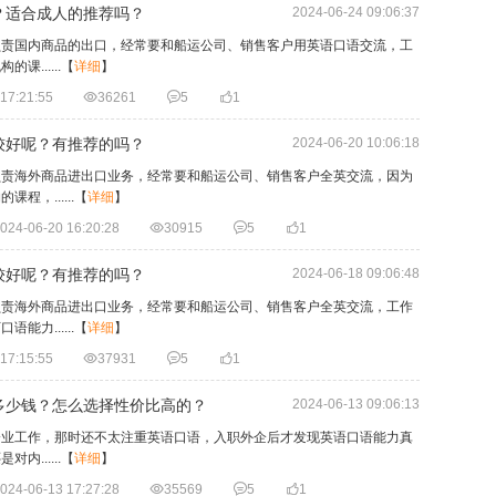
​适合成人的推荐吗？
2024-06-24 09:06:37
负责国内商品的出口，经常要和船运公司、销售客户用英语口语交流，工
......
【
详细
】
17:21:55

36261

5

1
较好呢？有推荐的吗？
2024-06-20 10:06:18
负责海外商品进出口业务，经常要和船运公司、销售客户全英交流，因为
，......
【
详细
】
024-06-20 16:20:28

30915

5

1
较好呢？有推荐的吗？
2024-06-18 09:06:48
负责海外商品进出口业务，经常要和船运公司、销售客户全英交流，工作
力......
【
详细
】
17:15:55

37931

5

1
多少钱？怎么选择性价比高的？
2024-06-13 09:06:13
企业工作，那时还不太注重英语口语，入职外企后才发现英语口语能力真
......
【
详细
】
024-06-13 17:27:28

35569

5

1