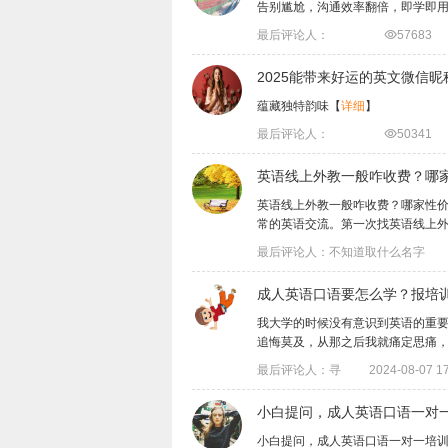
告别尴尬，沟通效率翻倍，即学即
最后评论人：

57683
​2025能带来好运的英文微信昵
蕴藏独特韵味
【
详细
】
最后评论人：

50341
英语线上外教一般咋收费？哪
英语线上外教一般咋收费？哪家性
常的英语交流。第一次找英语线上外教，对
最后评论人：不知道取什么名字
成人英语口语要怎么学？报培
​我大学的时候没有意识到英语的重
追悔莫及，从那之后我就痛定思痛，找了很
最后评论人：寻
2024-08-07 17
小白提问，成人英语口语一对
小白提问，成人英语口语一对一培