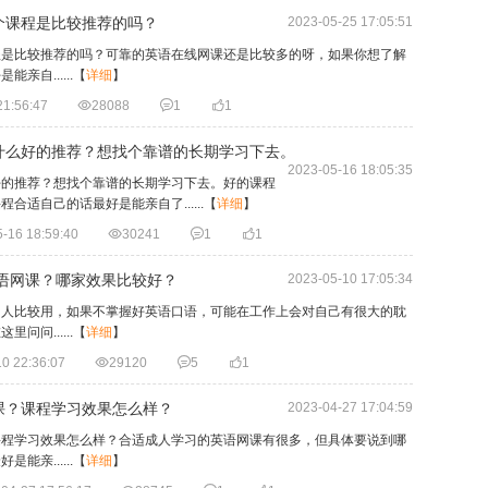
个课程是比较推荐的吗？
2023-05-25 17:05:51
程是比较推荐的吗？可靠的英语在线网课还是比较多的呀，如果你想了解
自......
【
详细
】
21:56:47

28088

1

1
什么好的推荐？想找个靠谱的长期学习下去。
2023-05-16 18:05:35
好的推荐？想找个靠谱的长期学习下去。好的课程
适自己的话最好是能亲自了......
【
详细
】
-16 18:59:40

30241

1

1
英语网课？哪家效果比较好？
2023-05-10 17:05:34
国人比较用，如果不掌握好英语口语，可能在工作上会对自己有很大的耽
问......
【
详细
】
0 22:36:07

29120

5

1
课？课程学习效果怎么样？
2023-04-27 17:04:59
课程学习效果怎么样？合适成人学习的英语网课有很多，但具体要说到哪
亲......
【
详细
】