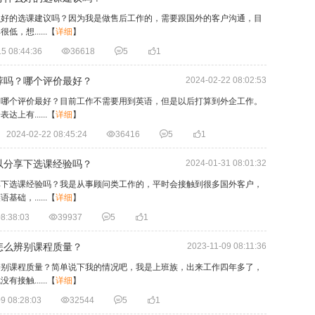
么好的选课建议吗？因为我是做售后工作的，需要跟国外的客户沟通，目
想......
【
详细
】
5 08:44:36

36618

5

1
荐吗？哪个评价最好？
2024-02-22 08:02:53
？哪个评价最好？目前工作不需要用到英语，但是以后打算到外企工作。
有......
【
详细
】
2024-02-22 08:45:24

36416

5

1
以分享下选课经验吗？
2024-01-31 08:01:32
享下选课经验吗？我是从事顾问类工作的，平时会接触到很多国外客户，
，......
【
详细
】
8:38:03

39937

5

1
怎么辨别课程质量？
2023-11-09 08:11:36
辨别课程质量？简单说下我的情况吧，我是上班族，出来工作四年多了，
触......
【
详细
】
9 08:28:03

32544

5

1