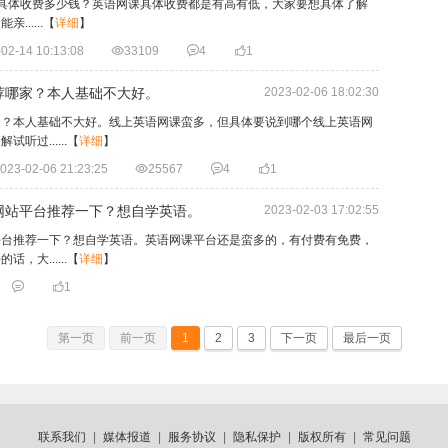
网课具体收费多少钱？英语网课具体收费都是有高有低，大家要想具体了解
.....
【
详细
】
02-14 10:13:08

33109

4

1
荐哪家？本人基础不大好。
2023-02-06 18:02:30
家？本人基础不大好。线上英语网课蛮多，但具体要说到哪个线上英语网
过......
【
详细
】
023-02-06 21:23:25

25567

4

1
网站平台推荐一下？想自学英语。
2023-02-03 17:02:55
平台推荐一下？想自学英语。英语网课平台还是蛮多的，有付费有免费，
大......
【
详细
】


1
第一页
前一页
1
2
3
下一页
最后一页
联系我们
|
媒体报道
|
服务协议
|
隐私保护
|
版权所有
|
常见问题