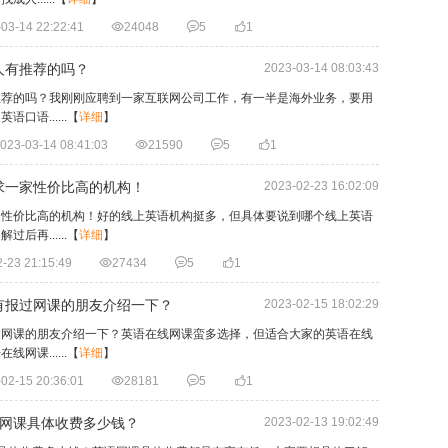
03-14 22:22:41

24048

5

1
人有推荐的吗？
2023-03-14 08:03:43
推荐的吗？我刚刚应聘到一家互联网公司工作，有一半是海外业务，要用
语......
【
详细
】
023-03-14 08:41:03

21590

5

1
求一家性价比高的机构！
2023-02-23 16:02:09
家性价比高的机构！好的线上英语机构挺多，但具体要说到哪个线上英语
再......
【
详细
】
-23 21:15:49

27434

5

1
有报过网课的朋友介绍一下？
2023-02-15 18:02:29
过网课的朋友介绍一下？英语在线网课蛮多选择，但适合大家的英语在线
课......
【
详细
】
02-15 20:36:01

28181

5

1
语网课具体收费多少钱？
2023-02-13 19:02:49