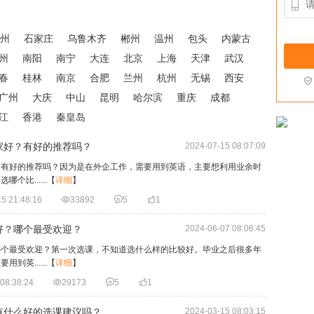

州
石家庄
乌鲁木齐
郴州
温州
包头
内蒙古
州
南阳
南宁
大连
北京
上海
天津
武汉
春
桂林
南京
合肥
兰州
杭州
无锡
西安

广州
大庆
中山
昆明
哈尔滨
重庆
成都
江
香港
秦皇岛
家好？有好的推荐吗？
2024-07-15 08:07:09
？有好的推荐吗？因为是在外企工作，需要用到英语，主要想利用业余时
比......
【
详细
】
5 21:48:16

33892

5

1
好？哪个最受欢迎？
2024-06-07 08:06:45
哪个最受欢迎？第一次选课，不知道选什么样的比较好。毕业之后很多年
英......
【
详细
】
08:38:24

29173

5

1
有什么好的选课建议吗？
2024-03-15 08:03:15