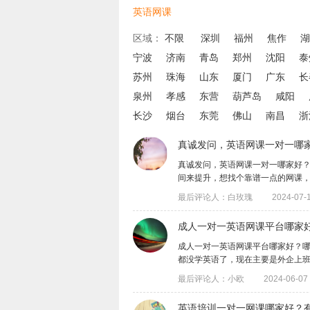
英语网课
区域：
不限
深圳
福州
焦作
湖
宁波
济南
青岛
郑州
沈阳
泰
苏州
珠海
山东
厦门
广东
长
泉州
孝感
东营
葫芦岛
咸阳
长沙
烟台
东莞
佛山
南昌
浙
真诚发问，英语网课一对一哪
真诚发问，英语网课一对一哪家好
间来提升，想找个靠谱一点的网课，选哪个
最后评论人：白玫瑰
2024-07-1
成人一对一英语网课平台哪家
成人一对一英语网课平台哪家好？
都没学英语了，现在主要是外企上班要用到
最后评论人：小欧
2024-06-07 
​英语培训一对一网课哪家好？