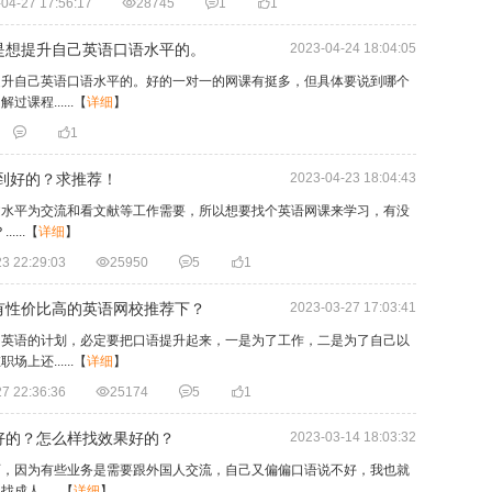
04-27 17:56:17

28745

1

1
是想提升自己英语口语水平的。
2023-04-24 18:04:05
提升自己英语口语水平的。好的一对一的网课有挺多，但具体要说到哪个
程......
【
详细
】


1
选到好的？求推荐！
2023-04-23 18:04:43
文水平为交流和看文献等工作需要，所以想要找个英语网课来学习，有没
...
【
详细
】
3 22:29:03

25950

5

1
有性价比高的英语网校推荐下？
2023-03-27 17:03:41
习英语的计划，必定要把口语提升起来，一是为了工作，二是为了自己以
还......
【
详细
】
7 22:36:36

25174

5

1
好的？怎么样找效果好的？
2023-03-14 18:03:32
师，因为有些业务是需要跟外国人交流，自己又偏偏口语说不好，我也就
......
【
详细
】