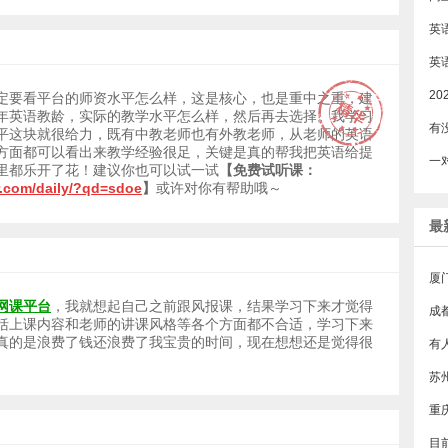
定要看平台的师资水平怎么样，这是核心，也是重中之重，建
年英语教龄，实际的教学水平怎么样，然后再去选择。我学习
平这块就很给力，既有中教老师也有外教老师，从老师的英语
方面都可以看出来教学经验很足，关键是真的帮我把英语给提
里都乐开了花！建议你也可以试一试
【免费试听课：
r.com/daily/?qd=sdoe
】
或许对你有帮助哦～
最
厦
网课平台
，我就想起自己之前跟风报课，结果学习下来才觉得
成
括上课内容和老师的讲课风格等各个方面都不合适，学习下来
真的是浪费了钱还浪费了我宝贵的时间，现在想想还是觉得很