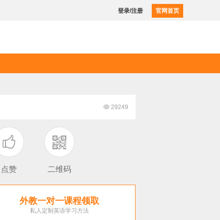
登录/注册
官网首页

29249

点赞
二维码
外教一对一课程领取
私人定制英语学习方法