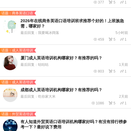

377

5

1
话题：商务英语口语
2026年在线商务英语口语培训班求推荐个好的！上班族急
需，哪家好？
最后回复：我要喝冰阔落
5小时前

459

5

1
话题：成人英语培训
厦门成人英语培训机构哪家好？有推荐的吗？
最后回复：咕咕咕
1天前

803

5

1
话题：成人英语培训
成都成人英语培训机构哪家好？有推荐的吗？
最后回复：吃你家大米
2天前

1086

5

1
话题：外贸英语培训
有人知道外贸英语口语培训机构哪家好吗？有没有排行榜参
考一下？最好说下费用