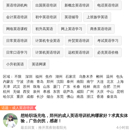
英语培训机构
出国英语培训
新概念英语培训
电话英语培训
会计英语培训
初中英语培训
英语辅导
上班族学英语
网络英语课程
初升高英语
网上英语学习
商务英语培训
日常英语培训
计算机专业英语
外贸英语培训
考试英语学习
日常口语学习
计算机英语培训
远程英语培训
必克英语价格
小升初英语
英语网课
区域：
不限
深圳
福州
焦作
湖州
石家庄
乌鲁木齐
郴州
温州
包头
内蒙古
宁波
济南
青岛
郑州
沈阳
泰州
南阳
南宁
大连
北京
上海
天津
武汉
苏州
珠海
山东
厦门
广东
长春
桂林
南京
合肥
兰州
杭州
无锡
西安
泉州
孝感
东营
葫芦岛
咸阳
广州
大庆
中山
昆明
哈尔滨
重庆
成都
长沙
烟台
东莞
佛山
南昌
浙江
香港
秦皇岛
话题：成人英语培训
想给职场充电，郑州的成人英语培训机构哪家好？求真实体
验，广告勿扰，感谢！
最后回复：推开黑夜朝着阳光
4小时前