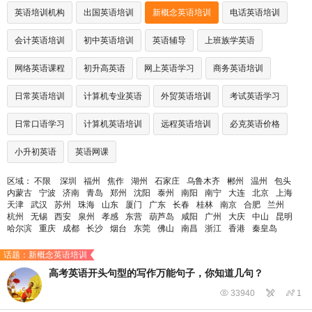
英语培训机构
出国英语培训
新概念英语培训
电话英语培训
会计英语培训
初中英语培训
英语辅导
上班族学英语
网络英语课程
初升高英语
网上英语学习
商务英语培训
日常英语培训
计算机专业英语
外贸英语培训
考试英语学习
日常口语学习
计算机英语培训
远程英语培训
必克英语价格
小升初英语
英语网课
区域：
不限
深圳
福州
焦作
湖州
石家庄
乌鲁木齐
郴州
温州
包头
内蒙古
宁波
济南
青岛
郑州
沈阳
泰州
南阳
南宁
大连
北京
上海
天津
武汉
苏州
珠海
山东
厦门
广东
长春
桂林
南京
合肥
兰州
杭州
无锡
西安
泉州
孝感
东营
葫芦岛
咸阳
广州
大庆
中山
昆明
哈尔滨
重庆
成都
长沙
烟台
东莞
佛山
南昌
浙江
香港
秦皇岛
话题：新概念英语培训
高考英语开头句型的写作万能句子，你知道几句？

33940


1