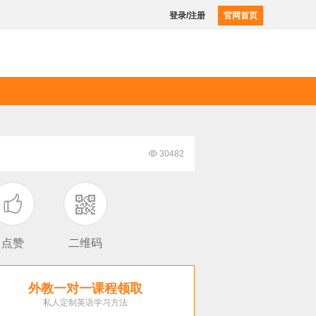
登录/注册
官网首页

30482

点赞
二维码
外教一对一课程领取
私人定制英语学习方法