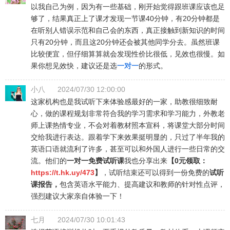
以我自己为例，因为有一些基础，刚开始觉得跟班课应该也足
够了，结果真正上了课才发现一节课40分钟，有20分钟都是
在听别人错误示范和自己会的东西，真正接触到新知识的时间
只有20分钟，而且这20分钟还会被其他同学分去。虽然班课
比较便宜，但仔细算算就会发现性价比很低，见效也很慢。如
果你想见效快，建议还是选
一对一
的形式。
小八
2024/07/30 12:00:00
这家机构也是我试听下来体验感最好的一家，助教很细致耐
心，做的课程规划非常符合我的学习需求和学习能力，外教老
师上课热情专业，不会对着教材照本宣科，将课堂大部分时间
交给我进行表达。跟着学下来效果挺明显的，只过了半年我的
英语口语就流利了许多，甚至可以和外国人进行一些日常的交
流。他们的
一对一免费试听课
我也分享出来
【0元领取：
https://t.hk.uy/473
】
，试听结束还可以得到一份免费的
试听
课报告，
包含英语水平能力、提高建议和教师的针对性点评，
强烈建议大家亲自体验一下！
七月
2024/07/30 10:01:43