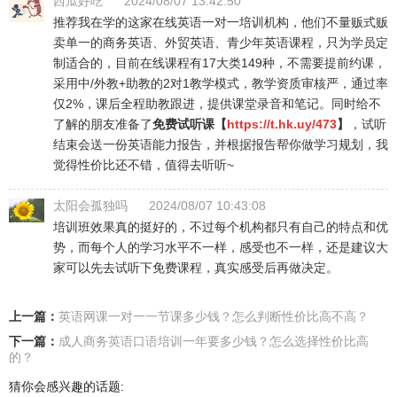
西瓜好吃
2024/08/07 13:42:50
推荐我在学的这家在线英语一对一培训机构，他们不量贩式贩
卖单一的商务英语、外贸英语、青少年英语课程，只为学员定
制适合的，目前在线课程有17大类149种，不需要提前约课，
采用中/外教+助教的2对1教学模式，教学资质审核严，通过率
仅2%，课后全程助教跟进，提供课堂录音和笔记。同时给不
了解的朋友准备了
免费试听课【
https://t.hk.uy/473
】
，试听
结束会送一份英语能力报告，并根据报告帮你做学习规划，我
觉得性价比还不错，值得去听听~
太阳会孤独吗
2024/08/07 10:43:08
培训班效果真的挺好的，不过每个机构都只有自己的特点和优
势，而每个人的学习水平不一样，感受也不一样，还是建议大
家可以先去试听下免费课程，真实感受后再做决定。
上一篇：
英语网课一对一一节课多少钱？怎么判断性价比高不高？
下一篇：
成人商务英语口语培训一年要多少钱？怎么选择性价比高
的？
猜你会感兴趣的话题: