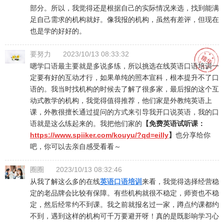
部分。所以，我觉得还是根据自己的实际情况来选，找到能满
足自己需求的机构就好。像我报的机构，虽然有差评，但现在
也是学的好好的。
要努力
2023/10/13 08:33:32
嗯学口语最主要就是多说多练，所以挑选在线英语口语培训一
定要有好的互动才行，如果单纯的照本宣科，根本提升不了口
语的。我当时找机构的时候去了解了很多家，最后报的这个互
动式教学的机构，我觉得值得推荐，他们家是外教纯英语上
课，外教很擅长通过提问的方式来引导我开口说英语，我的口
语就是这么练起来的。我把他们家的
【免费英语试听课：
https://www.spiiker.com/kouyu/?qd=eilly
】
也分享给你
吧，你可以去亲自感受看看～
圈圈
2023/10/13 08:32:46
从我了解这么多的在线
英语口语培训
来看，我觉得选择经营稳
定的老品牌会比较有保障。有些机构就很不稳定，师资也不稳
定，然后经常约不到课。我之前就报名过一家，蹲点约课都约
不到，遇到这样的机构可千万要避开呀！真的是既影响学习心