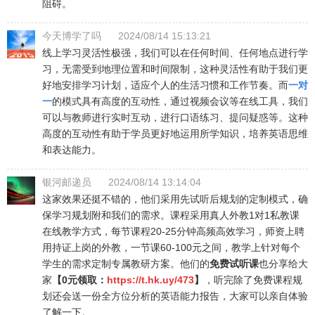
阻碍。
今天博学了吗
2024/08/14 15:13:21
线上学习灵活性极强，我们可以在任何时间、任何地点进行学
习，无需受到地理位置和时间限制，这种灵活性有助于我们更
好地安排学习计划，适应个人的生活习惯和工作节奏。而
一对
一
的模式具有高度的互动性，通过视频会议等在线工具，我们
可以与教师进行实时互动，进行口语练习、提问疑惑等。这种
高度的互动性有助于学员更好地运用所学知识，培养英语思维
和表达能力。
银河邮递员
2024/08/14 13:14:04
这家效果还挺不错的，他们采用先试听后规划的定制模式，确
保学习规划附和我们的需求。课程采用真人外教1对1私教课
在线教学方式，每节课程20-25分钟高频高效学习，师资上聘
用持证上岗的外教，一节课60-100元之间，教学上针对每个
学生的需求定制专属教研方案。他们的
免费试听课
也分享给大
家
【0元领取：
https://t.hk.uy/473
】
，听完除了免费课程规
划还会送一份全方位分析的英语能力报告，大家可以亲自体验
了解一下。