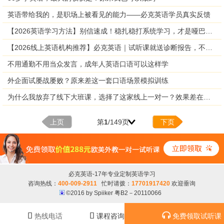
英语带给我的，是职场上被看见的能力——必克英语学员真实反馈
【2026英语学习方法】别信速成！稳扎稳打系统学习，才是哑巴英语解药
【2026线上英语机构推荐】必克英语｜试听课就送诊断报告，不花钱先摸清自己
不用通勤不用当众发言，成年人英语口语可以这样学
外企面试屡战屡败？原来差这一套口语场景模拟训练
为什么我放弃了线下大班课，选择了这家线上一对一？效果差在哪里？
上页
第
1
/149页
下页
必克英语-17年专业定制英语学习
咨询热线：
400-009-2911
忙时请拨：
17701917420
欢迎垂询
©2016 by Spiiker 粤B2－20110066



热线电话
课程咨询
免费领取试听课