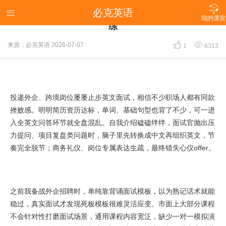

必克英语
外企面试屡战屡败？原来差这一套口语场景模拟训

我的课室
练


来源：必克英语
2026-07-07
1
6313
投递外企、跨境岗位屡屡止步英文面试，相信不少职场人都有同款
挫败感。明明简历资历达标，单词、基础句型也背了不少，可一进
入全英文问答环节就全盘混乱。自我介绍磕磕绊绊，面试官抛出压
力提问、项目复盘类问题时，脑子里先转换成中文再组织英文，节
奏完全脱节；商务礼仪、岗位专属表达生疏，最终错失心仪offer。
之前我备战外企招聘时，单纯靠背诵面试模板，以为熟记话术就能
稳过，真实面试才发现死板模板很难灵活应变。市面上大部分课程
不会针对性打磨面试场景，通用课程内容宽泛，缺少一对一模拟演