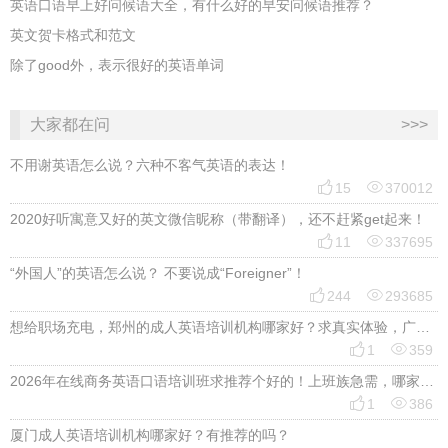
英语口语早上好问候语大全，有什么好的早安问候语推荐？
英文贺卡格式和范文
除了good外，表示很好的英语单词
大家都在问
>>>
不用谢英语怎么说？六种不客气英语的表达！


15
370012
2020好听寓意又好的英文微信昵称（带翻译），还不赶紧get起来！


11
337695
“外国人”的英语怎么说？ 不要说成“Foreigner”！


244
293685
想给职场充电，郑州的成人英语培训机构哪家好？求真实体验，广告勿扰，感谢！


1
359
2026年在线商务英语口语培训班求推荐个好的！上班族急需，哪家好？


1
386
厦门成人英语培训机构哪家好？有推荐的吗？