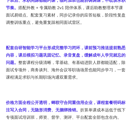
下班后、求职间隙都能约课，临时加班也能协调调课，不耽误求职
节奏。
搭配外教 + 专属助教 2v1 陪伴体系，课后助教整理本节课
面试易错点、配套复习素材，同步记录你的应答短板，阶段性复盘
调整训练重点，避免重复踩相同面试雷区。
配套自研智能学习平台形成完整学习闭环，课前预习推送提前熟悉
内容，课后模拟习题巩固记忆、录音复盘，缓解成年人学完就忘的
问题。
整套课程分级清晰，零基础、有基础进阶人群都能适配，除
面试专项外，商务谈判、海外会议等职场场景也能同步学习，一套
课程满足求职与长期职场沟通双重需求。
价格方面全程公开透明，蝉联守合同重信用企业，课程套餐明码标
注写入合同，无隐形消费、无捆绑推销。
折算单课成本远低于线下
专项面试培训班，师资、督学、测评、平台配套全部包含在内。