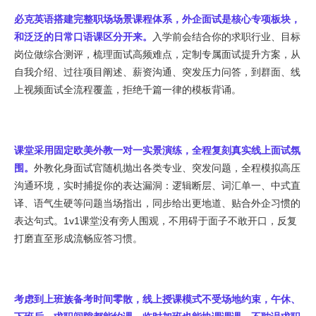
必克英语搭建完整职场场景课程体系，外企面试是核心专项板块，
和泛泛的日常口语课区分开来。
入学前会结合你的求职行业、目标
岗位做综合测评，梳理面试高频难点，定制专属面试提升方案，从
自我介绍、过往项目阐述、薪资沟通、突发压力问答，到群面、线
上视频面试全流程覆盖，拒绝千篇一律的模板背诵。
课堂采用固定欧美外教一对一实景演练，全程复刻真实线上面试氛
围。
外教化身面试官随机抛出各类专业、突发问题，全程模拟高压
沟通环境，实时捕捉你的表达漏洞：逻辑断层、词汇单一、中式直
译、语气生硬等问题当场指出，同步给出更地道、贴合外企习惯的
表达句式。1v1课堂没有旁人围观，不用碍于面子不敢开口，反复
打磨直至形成流畅应答习惯。
考虑到上班族备考时间零散，线上授课模式不受场地约束，午休、