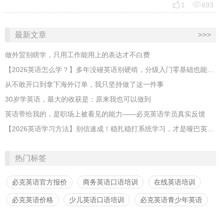


1
693
最新文章
>>>
做外贸别瞎学，只用工作能用上的表达才不白费
【2026英语怎么学？】多年没碰英语别硬啃，分级入门零基础也能跟上
从不敢开口到拿下海外订单，我只坚持做了这一件事
30岁学英语，最大的收获是：原来我也可以做到
英语带给我的，是职场上被看见的能力——必克英语学员真实反馈
【2026英语学习方法】别信速成！稳扎稳打系统学习，才是哑巴英语解药
热门标签
必克英语官方报价
商务英语口语培训
在线英语培训
必克英语价格
少儿英语口语培训
必克英语青少年英语