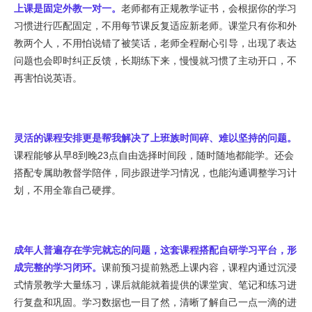
上课是固定外教一对一。
老师都有正规教学证书，会根据你的学习
习惯进行匹配固定，不用每节课反复适应新老师。课堂只有你和外
教两个人，不用怕说错了被笑话，老师全程耐心引导，出现了表达
问题也会即时纠正反馈，长期练下来，慢慢就习惯了主动开口，不
再害怕说英语。
灵活的课程安排更是帮我解决了上班族时间碎、难以坚持的问题。
课程能够从早8到晚23点自由选择时间段，随时随地都能学。还会
搭配专属助教督学陪伴，同步跟进学习情况，也能沟通调整学习计
划，不用全靠自己硬撑。
成年人普遍存在学完就忘的问题，这套课程搭配自研学习平台，形
成完整的学习闭环。
课前预习提前熟悉上课内容，课程内通过沉浸
式情景教学大量练习，课后就能就着提供的课堂寅、笔记和练习进
行复盘和巩固。学习数据也一目了然，清晰了解自己一点一滴的进