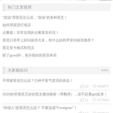
热门文章推荐
“加油”用英语怎么说，“加油”的各种英文！
如何用英语打电话
点餐篇：非常实用的点餐英语对话！
英语口语早上好问候语大全，有什么好的早安问候语推荐？
英文贺卡格式和范文
除了good外，表示很好的英语单词
大家都在问
>>>
不用谢英语怎么说？六种不客气英语的表达！


15
369877
2020好听寓意又好的英文微信昵称（带翻译），还不赶紧get起来！


11
337550
“外国人”的英语怎么说？ 不要说成“Foreigner”！