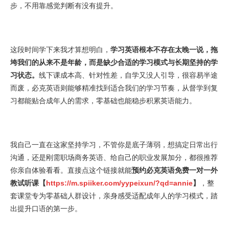
步，不用靠感觉判断有没有提升。
这段时间学下来我才算想明白，
学习英语根本不存在太晚一说，拖
垮我们的从来不是年龄，而是缺少合适的学习模式与长期坚持的学
习状态。
线下课成本高、针对性差，自学又没人引导，很容易半途
而废，必克英语则能够精准找到适合我们的学习节奏，从督学到复
习都能贴合成年人的需求，零基础也能稳步积累英语能力。
我自己一直在这家坚持学习，不管你是底子薄弱，想搞定日常出行
沟通，还是刚需职场商务英语、给自己的职业发展加分，都很推荐
你亲自体验看看。直接点这个链接就能
预约必克英语免费一对一外
教试听课【
https://m.spiiker.com/yypeixun/?qd=annie
】
，整
套课堂专为零基础人群设计，亲身感受适配成年人的学习模式，踏
出提升口语的第一步。