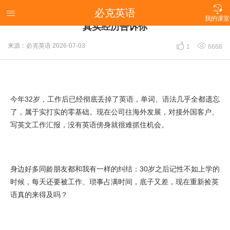

必克英语
英语基础几乎为零，30岁开始学还来得及吗？我的

我的课室
真实经历告诉你


来源：必克英语
2026-07-03
1
6668
今年32岁，工作后已经彻底丢掉了英语，单词、语法几乎全都遗忘
了，属于实打实的零基础。现在公司往海外发展，对接外国客户、
写英文工作汇报，没有英语傍身就很难抓住机会。
身边好多同龄朋友都和我有一样的纠结：30岁之后记性不如上学的
时候，每天还要被工作、琐事占满时间，底子又差，现在重新捡英
语真的来得及吗？