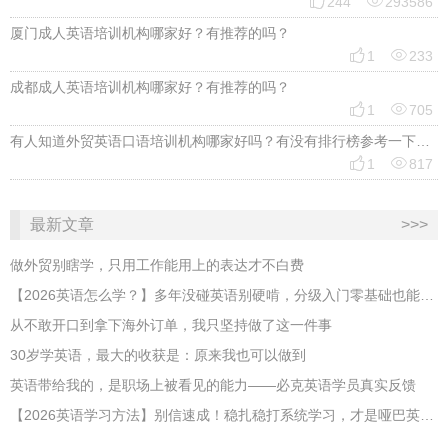


244
293586
厦门成人英语培训机构哪家好？有推荐的吗？


1
233
成都成人英语培训机构哪家好？有推荐的吗？


1
705
有人知道外贸英语口语培训机构哪家好吗？有没有排行榜参考一下？最好说下费用


1
817
最新文章
>>>
做外贸别瞎学，只用工作能用上的表达才不白费
【2026英语怎么学？】多年没碰英语别硬啃，分级入门零基础也能跟上
从不敢开口到拿下海外订单，我只坚持做了这一件事
30岁学英语，最大的收获是：原来我也可以做到
英语带给我的，是职场上被看见的能力——必克英语学员真实反馈
【2026英语学习方法】别信速成！稳扎稳打系统学习，才是哑巴英语解药