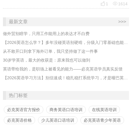


1
1614
最新文章
>>>
做外贸别瞎学，只用工作能用上的表达才不白费
【2026英语怎么学？】多年没碰英语别硬啃，分级入门零基础也能跟上
从不敢开口到拿下海外订单，我只坚持做了这一件事
30岁学英语，最大的收获是：原来我也可以做到
英语带给我的，是职场上被看见的能力——必克英语学员真实反馈
【2026英语学习方法】别信速成！稳扎稳打系统学习，才是哑巴英语解药
热门标签
必克英语官方报价
商务英语口语培训
在线英语培训
必克英语价格
少儿英语口语培训
必克英语青少年英语