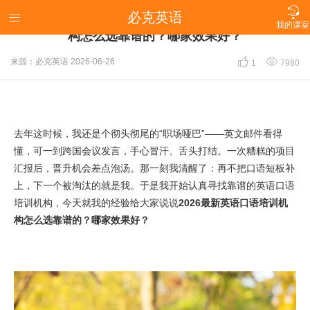

必克英语
【替你们减少试错成本】2026最新英语口语培训机

我的课室
构怎么选靠谱的？哪家效果好？


来源：必克英语
2026-06-26
1
7980
去年这时候，我还是个彻头彻尾的“职场哑巴”——英文邮件看得
懂，可一到跨国会议发言，手心冒汗、舌头打结。一次糟糕的项目
汇报后，晋升机会差点泡汤。那一刻我清醒了：再不把口语短板补
上，下一个被淘汰的就是我。于是我开始认真寻找靠谱的英语口语
培训机构，今天就我的经验给大家说说
2026最新英语口语培训机
构怎么选靠谱的？哪家效果好？