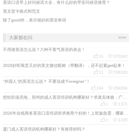
英语口语早上好问候语大全，有什么好的早安问候语推荐？
英文贺卡格式和范文
除了good外，表示很好的英语单词
大家都在问
>>>
不用谢英语怎么说？六种不客气英语的表达！


15
370342
2020好听寓意又好的英文微信昵称（带翻译），还不赶紧get起来！


11
338100
“外国人”的英语怎么说？ 不要说成“Foreigner”！


244
294006
想给职场充电，郑州的成人英语培训机构哪家好？求真实体验，广告勿扰，感谢！


1
1371
2026年在线商务英语口语培训班求推荐个好的！上班族急需，哪家好？


1
1339
厦门成人英语培训机构哪家好？有推荐的吗？