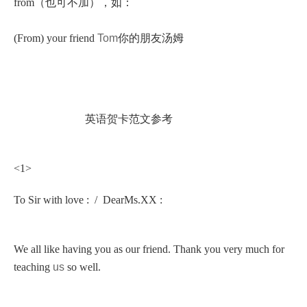
from（也可不加），如：
(From) your friend
Tom
你的朋友汤姆
英语贺卡范文参考
<1>
To Sir with love : / DearMs.XX :
We all like having you as our friend. Thank you very much for
teaching
us
so well.