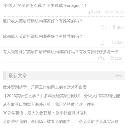
“外国人”的英语怎么说？ 不要说成“Foreigner”！


244
293622
厦门成人英语培训机构哪家好？有推荐的吗？


1
360
成都成人英语培训机构哪家好？有推荐的吗？


1
840
有人知道外贸英语口语培训机构哪家好吗？有没有排行榜参考一下？最好说下费用


1
1024
最新文章
>>>
做外贸别瞎学，只用工作能用上的表达才不白费
【2026英语怎么学？】多年没碰英语别硬啃，分级入门零基础也能跟上
从不敢开口到拿下海外订单，我只坚持做了这一件事
30岁学英语，最大的收获是：原来我也可以做到
英语带给我的，是职场上被看见的能力——必克英语学员真实反馈