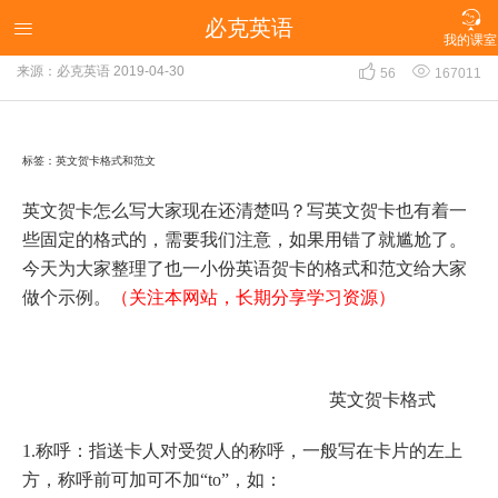

必克英语
英文贺卡格式和范文

我的课室


来源：必克英语
2019-04-30
56
167011
标签：英文贺卡格式和范文
英文贺卡怎么写大家现在还清楚吗？写英文贺卡也有着一
些固定的格式的，需要我们注意，如果用错了就尴尬了。
今天为大家整理了也一小份英语贺卡的格式和范文给大家
做个示例。
（关注本网站，长期分享学习资源）
英文贺卡格式
1.称呼：指送卡人对受贺人的称呼，一般写在卡片的左上
方，称呼前可加可不加“to”，如：