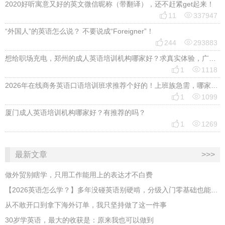
2020好听寓意又好的英文微信昵称（带翻译），还不赶紧get起来！


11
337947
“外国人”的英语怎么说？ 不要说成“Foreigner”！


244
293883
想给职场充电，郑州的成人英语培训机构哪家好？求真实体验，广告勿扰，感谢！


1
1118
2026年在线商务英语口语培训班求推荐个好的！上班族急需，哪家好？


1
1099
厦门成人英语培训机构哪家好？有推荐的吗？


1
1269
最新文章
>>>
做外贸别瞎学，只用工作能用上的表达才不白费
【2026英语怎么学？】多年没碰英语别硬啃，分级入门零基础也能跟上
从不敢开口到拿下海外订单，我只坚持做了这一件事
30岁学英语，最大的收获是：原来我也可以做到