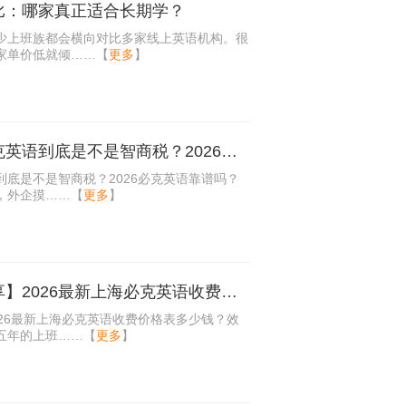
比：哪家真正适合长期学？
少上班族都会横向对比多家线上英语机构。很
家单价低就倾……
【
更多
】
​一年砸了上万块，必克英语到底是不是智商税？2026必克英语靠谱吗？有没有效果？
到底是不是智商税？2026必克英语靠谱吗？
，外企摸……
【
更多
】
【用我的报读经历分享】2026最新上海必克英语收费价格表多少钱？效果怎么样？
26最新上海必克英语收费价格表多少钱？效
五年的上班……
【
更多
】