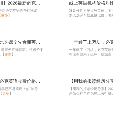
【目前已经上了三个月的我说说真相】2026最新必克英语收费标准多少？靠谱吗？有坑吗？
线上英语机构价格对
6最新必克英语收费标准多
准备长期系统提升口语，不
【
更多
】
多人选课习惯直接比价，哪
【2026英语报课指南】想要高性价比选课？先看懂英语培训的钱到底花在哪
，哪家便宜选哪家。但低价不
​一年砸了上万块，必克英语
…
【
更多
】
有没有效果？坐标一线城市
【北京职场人破局指南】2026最新必克英语收费价格表多少钱？效果怎么样？
语早已不是简历上的“加分
【用我的报读经历分享】20
【
更多
】
果怎么样？作为在上海打拼