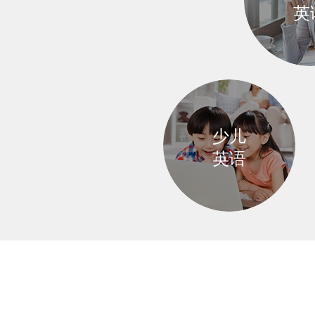
英
适合英
少儿
薄弱的
英语
适合6-15岁
的青少年学员