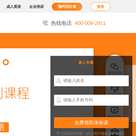
成人英语
企业培训
预约试听课
登录

热线电话
400-009-2911
新人专属
体验课

课程咨询


在线咨询


预约试听


已阅读并同意《必克用户隐私保护协议》