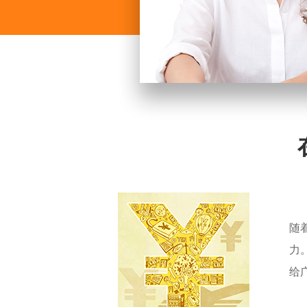
随
力
给