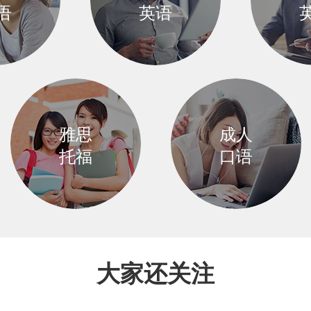
语
英语
语基础较
希望在职场竞争中
希望提高
雅思
成人
初学者
提升英语技能的人士
表达能力
托福
口语
适合计划出国，准备考
适合想提升英语
大家还关注
雅思托福的学员
口语能力的学员