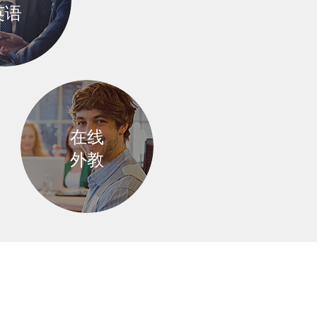
英语
商务英语口语
在线
的商业人士
外教
外教在线1对1
实战互动