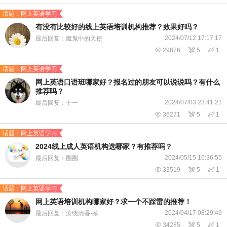
话题：网上英语学习
有没有比较好的线上英语培训机构推荐？效果好吗？
2024/07/12 17:17:17
最后回复：魔鬼中的天使

29876

5

1
话题：网上英语学习
网上英语口语班哪家好？报名过的朋友可以说说吗？有什么
推荐吗？
2024/07/03 23:41:21
最后回复：十一

36271

5

1
话题：网上英语学习
2024线上成人英语机构选哪家？有推荐吗？
2024/05/15 16:36:55
最后回复：圈圈

33519

5

1
话题：网上英语学习
网上英语培训机构哪家好？求一个不踩雷的推荐！
2024/04/17 08:29:49
最后回复：萦绕清香-茶

34285

5

1