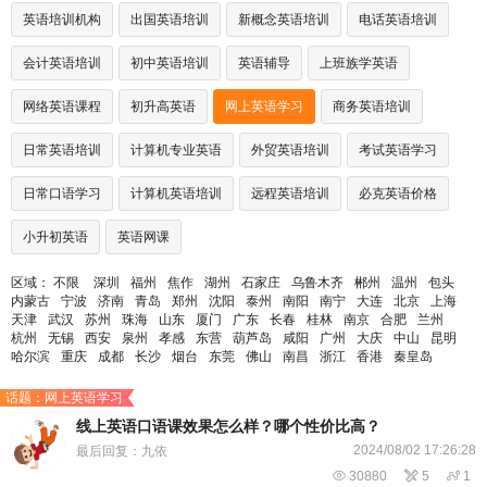
英语培训机构
出国英语培训
新概念英语培训
电话英语培训
会计英语培训
初中英语培训
英语辅导
上班族学英语
网络英语课程
初升高英语
网上英语学习
商务英语培训
日常英语培训
计算机专业英语
外贸英语培训
考试英语学习
日常口语学习
计算机英语培训
远程英语培训
必克英语价格
小升初英语
英语网课
区域：
不限
深圳
福州
焦作
湖州
石家庄
乌鲁木齐
郴州
温州
包头
内蒙古
宁波
济南
青岛
郑州
沈阳
泰州
南阳
南宁
大连
北京
上海
天津
武汉
苏州
珠海
山东
厦门
广东
长春
桂林
南京
合肥
兰州
杭州
无锡
西安
泉州
孝感
东营
葫芦岛
咸阳
广州
大庆
中山
昆明
哈尔滨
重庆
成都
长沙
烟台
东莞
佛山
南昌
浙江
香港
秦皇岛
话题：网上英语学习
线上英语口语课效果怎么样？哪个性价比高？
2024/08/02 17:26:28
最后回复：九依

30880

5

1