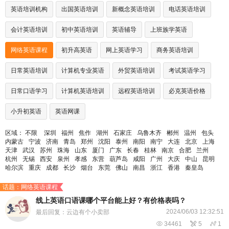
英语培训机构
出国英语培训
新概念英语培训
电话英语培训
会计英语培训
初中英语培训
英语辅导
上班族学英语
网络英语课程
初升高英语
网上英语学习
商务英语培训
日常英语培训
计算机专业英语
外贸英语培训
考试英语学习
日常口语学习
计算机英语培训
远程英语培训
必克英语价格
小升初英语
英语网课
区域：
不限
深圳
福州
焦作
湖州
石家庄
乌鲁木齐
郴州
温州
包头
内蒙古
宁波
济南
青岛
郑州
沈阳
泰州
南阳
南宁
大连
北京
上海
天津
武汉
苏州
珠海
山东
厦门
广东
长春
桂林
南京
合肥
兰州
杭州
无锡
西安
泉州
孝感
东营
葫芦岛
咸阳
广州
大庆
中山
昆明
哈尔滨
重庆
成都
长沙
烟台
东莞
佛山
南昌
浙江
香港
秦皇岛
话题：网络英语课程
线上英语口语课哪个平台能上好？有价格表吗？
2024/06/03 12:32:51
最后回复：云边有个小卖部

34461

5

1