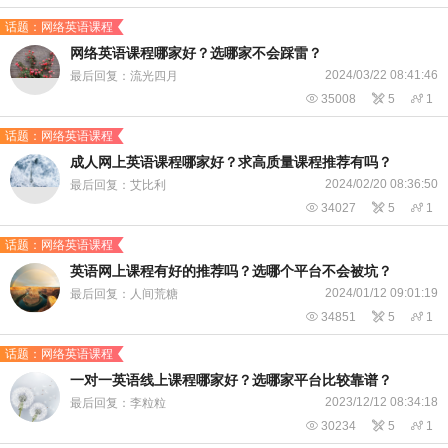
话题：网络英语课程
​网络英语课程哪家好？选哪家不会踩雷？
2024/03/22 08:41:46
最后回复：流光四月

35008

5

1
话题：网络英语课程
成人网上英语课程哪家好？求高质量课程推荐有吗？
2024/02/20 08:36:50
最后回复：艾比利

34027

5

1
话题：网络英语课程
​英语网上课程有好的推荐吗？选哪个平台不会被坑？
2024/01/12 09:01:19
最后回复：人间荒糖

34851

5

1
话题：网络英语课程
​一对一英语线上课程哪家好？选哪家平台比较靠谱？
2023/12/12 08:34:18
最后回复：李粒粒

30234

5

1