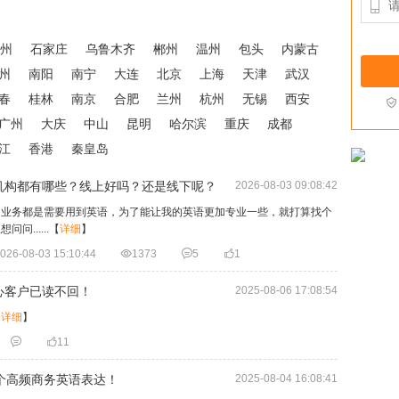

州
石家庄
乌鲁木齐
郴州
温州
包头
内蒙古
州
南阳
南宁
大连
北京
上海
天津
武汉
春
桂林
南京
合肥
兰州
杭州
无锡
西安

广州
大庆
中山
昆明
哈尔滨
重庆
成都
江
香港
秦皇岛
机构都有哪些？线上好吗？还是线下呢？
2026-08-03 09:08:42
多业务都是需要用到英语，为了能让我的英语更加专业一些，就打算找个
......
【
详细
】
026-08-03 15:10:44

1373

5

1
心客户已读不回！
2025-08-06 17:08:54
【
详细
】


11
个高频商务英语表达！
2025-08-04 16:08:41