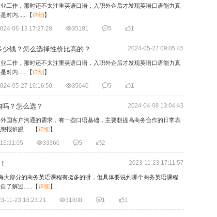
企业工作，那时还不太注重英语口语，入职外企后才发现英语口语能力真
......
【
详细
】
024-06-13 17:27:28

35181

5

1
多少钱？怎么选择性价比高的？
2024-05-27 09:05:45
企业工作，那时还不太注重英语口语，入职外企后才发现英语口语能力真
......
【
详细
】
024-05-27 16:16:50

35640

5

1
构吗？怎么选？
2024-04-08 13:04:43
和外国客户沟通的需求，有一些口语基础，主要想提高商务合作的日常表
跟......
【
详细
】
15:31:05

33360

5

2
！
2023-11-23 17:11:57
海大部分的商务英语课程有挺多的呀，但具体要说到哪个商务英语课程
过......
【
详细
】
3-11-23 18:23:21

31808

1

1