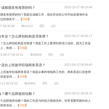
？成都朋友有推荐的吗？
2023-10-07 08:10:46
都朋友有推荐的吗？我是在成都工作，现在所在的公司开始发展海外业
友可......
【
详细
】
7 08:30:08

41412

5

2
构专业？怎么辨别机构是否靠谱？
2023-09-27 08:09:17
业？怎么辨别机构是否靠谱？我是工作上要用到英语口语的，因为工作是
很......
【
详细
】
3-09-27 08:34:41

36608

5

1
个适合上班族学职场商务英语？
2023-09-22 08:09:40
合上班族学职场商务英语？我是从事跨境电商工作的，商务英语口语使用
词......
【
详细
】
-22 08:31:53

29401

5

1
钱？哪个品牌值得信赖？
2023-09-01 08:09:22
哪个品牌值得信赖？我的工作是与科技方面相关的，经常需要和国外的人
还......
【
详细
】