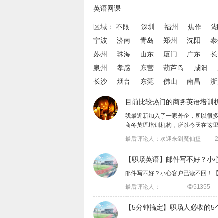
英语网课
区域：
不限
深圳
福州
焦作
湖
宁波
济南
青岛
郑州
沈阳
泰
苏州
珠海
山东
厦门
广东
长
泉州
孝感
东营
葫芦岛
咸阳
长沙
烟台
东莞
佛山
南昌
浙
目前比较热门的商务英语培训
​我最近新加入了一家外企，所以很
商务英语培训机构，所以今天在这里想问问
最后评论人：欢迎来到魔仙堡
2
【职场英语】邮件写不好？小
邮件写不好？小心客户已读不回！
最后评论人：

51355
【5分钟搞定】职场人必收的5