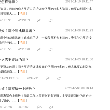
要怎样选择？
2023-11-10 19:11:47
样选择？目前的成人英语口语培训班还是比较多人选择，但要说到哪个成
大......
【
详细
】
20:25:34

33153

3

1
成效？哪个速成班靠谱？
2023-11-08 19:11:23
？哪个速成班靠谱？速成班的话，一般我是不大推荐的，毕竟学习英语没
的......
【
详细
】
20:23:56

31498

3

1
什么需要避坑的吗？
2023-11-03 18:11:50
需要避坑的吗？商务英语培训课程好的还是比较多的，但具体要说到怎样
自......
【
详细
】
11-03 19:45:40

34791

3

1
构好？哪家适合上班族？
2023-10-08 08:10:14
？哪家适合上班族？我是工作上需要到商务英语，主要是跟国外的客户进
。......
【
详细
】
08:43:26

31095

5

1