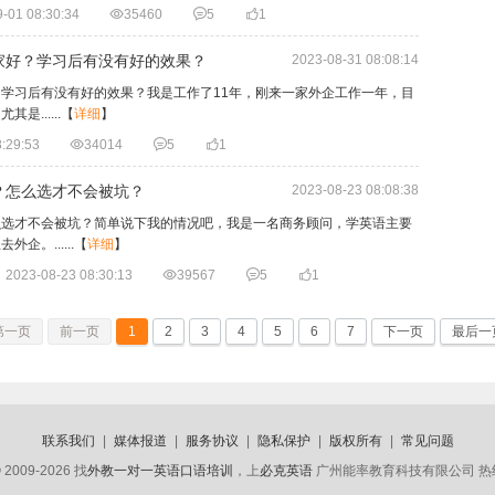
-01 08:30:34

35460

5

1
家好？学习后有没有好的效果？
2023-08-31 08:08:14
学习后有没有好的效果？我是工作了11年，刚来一家外企工作一年，目
......
【
详细
】
:29:53

34014

5

1
？怎么选才不会被坑？
2023-08-23 08:08:38
么选才不会被坑？简单说下我的情况吧，我是一名商务顾问，学英语主要
。......
【
详细
】
2023-08-23 08:30:13

39567

5

1
第一页
前一页
1
2
3
4
5
6
7
下一页
最后一
联系我们
|
媒体报道
|
服务协议
|
隐私保护
|
版权所有
|
常见问题
 2009-2026 找
外教一对一英语口语培训
，上
必克英语
广州能率教育科技有限公司 热线电话