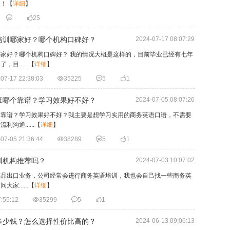
用！
【
详细
】


25
培训哪家好？哪个机构口碑好？
2024-07-17 08:07:29
家好？哪个机构口碑好？ 我的情况大概是这样的，目前毕业已经有七年
......
【
详细
】
07-17 22:38:03

35225

5

1
班哪个靠谱？学习效果好不好？
2024-07-05 08:07:26
个靠谱？学习效果好不好？我主要是想学习实用的商务英语口语，不需要
通......
【
详细
】
07-05 21:36:44

38289

5

1
训机构推荐吗？
2024-07-03 10:07:02
商品出口业务，公司经常会进行商务英语培训，我也会自己找一些商务英
......
【
详细
】
:55:12

35299

5

1
多少钱？怎么选择性价比高的？
2024-06-13 09:06:13