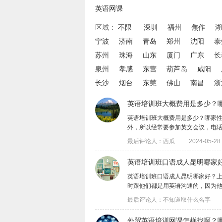
英语网课
区域：
不限
深圳
福州
焦作
湖
宁波
济南
青岛
郑州
沈阳
泰
苏州
珠海
山东
厦门
广东
长
泉州
孝感
东营
葫芦岛
咸阳
长沙
烟台
东莞
佛山
南昌
浙
英语培训班大概费用是多少？
英语培训班大概费用是多少？哪家
外，所以经常要参加英文会议，电话联系国
最后评论人：西瓜
2024-05-28 
​英语培训班口语成人昆明哪家
英语培训班口语成人昆明哪家好？
时跟他们都是用英语沟通的，因为他们不会
最后评论人：不知道取什么名字
外贸英语培训网课怎样找啊？