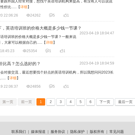
要跟外国人经常对接，想找个英语培训机构来提高，有没有人可以说说​
......
【
详细
】
0 22:06:26

24262

5

1
下，英语培训班的价格大概是多少钱一节课？
2023-04-19 18:04:47
英语培训班的价格大概是多少钱一节课？一般来说
，大家可以根据自己的......
【
详细
】
18:45:23

25354

1

1
性价比高？怎么选好的？
2023-04-19 18:04:59
会对接交流，最近想要找个好点的英语培训机构，所以我想问问​2023长
..
【
详细
】
9 22:06:37

24856

5

1
第一页
前一页
1
2
3
4
5
6
下一页
最后一页
联系我们
|
媒体报道
|
服务协议
|
隐私保护
|
版权所有
|
常见问题