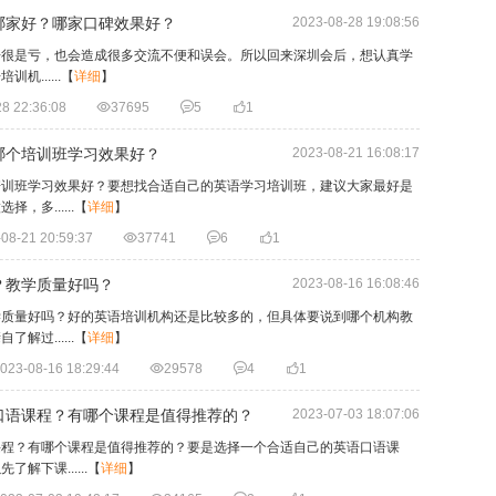
哪家好？哪家口碑效果好？
2023-08-28 19:08:56
语很是亏，也会造成很多交流不便和误会。所以回来深圳会后，想认真学
......
【
详细
】
8 22:36:08

37695

5

1
哪个培训班学习效果好？
2023-08-21 16:08:17
培训班学习效果好？要想找合适自己的英语学习培训班，建议大家最好是
多......
【
详细
】
08-21 20:59:37

37741

6

1
？教学质量好吗？
2023-08-16 16:08:46
学质量好吗？好的英语培训机构还是比较多的，但具体要说到哪个机构教
过......
【
详细
】
023-08-16 18:29:44

29578

4

1
口语课程？有哪个课程是值得推荐的？
2023-07-03 18:07:06
课程？有哪个课程是值得推荐的？要是选择一个合适自己的英语口语课
下课......
【
详细
】