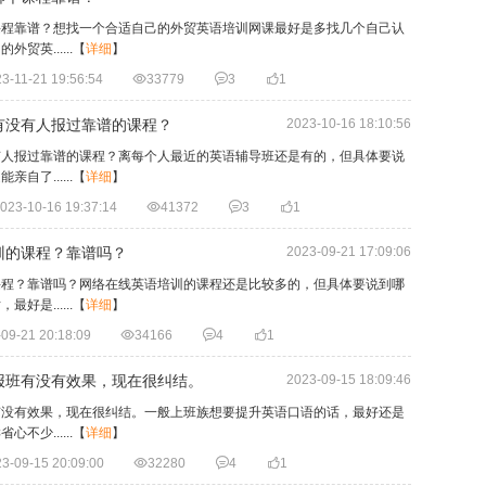
课程靠谱？想找一个合适自己的外贸英语培训网课最好是多找几个自己认
英......
【
详细
】
3-11-21 19:56:54

33779

3

1
有没有人报过靠谱的课程？
2023-10-16 18:10:56
有人报过靠谱的课程？离每个人最近的英语辅导班还是有的，但具体要说
了......
【
详细
】
023-10-16 19:37:14

41372

3

1
训的课程？靠谱吗？
2023-09-21 17:09:06
课程？靠谱吗？网络在线英语培训的课程还是比较多的，但具体要说到哪
是......
【
详细
】
09-21 20:18:09

34166

4

1
报班有没有效果，现在很纠结。
2023-09-15 18:09:46
有没有效果，现在很纠结。一般上班族想要提升英语口语的话，最好还是
少......
【
详细
】
3-09-15 20:09:00

32280

4

1