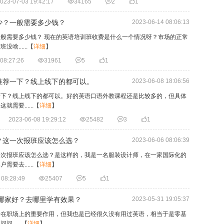
023-07-03 19:42:17

34165

2

1
少？一般需要多少钱？
2023-06-14 08:06:13
般需要多少钱？ 现在的英语培训班收费是什么一个情况呀？市场的正常
......
【
详细
】
08:27:26

31961

5

1
推荐一下？线上线下的都可以。
2023-06-08 18:06:56
一下？线上线下的都可以。好的英语口语外教课程还是比较多的，但具体
要......
【
详细
】
2023-06-08 19:29:12

25482

3

1
？这一次报班应该怎么选？
2023-06-06 08:06:39
一次报班应该怎么选？是这样的，我是一名服装设计师，在一家国际化的
去......
【
详细
】
 08:28:49

25407

5

1
训哪家好？去哪里学有效果？
2023-05-31 19:05:37
语在职场上的重要作用，但我也是已经很久没有用过英语，相当于是零基
.....
【
详细
】