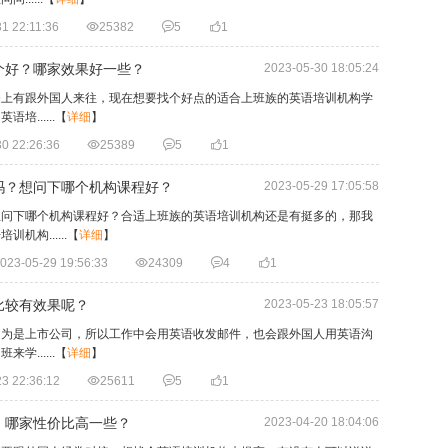
1 22:11:36

25382

5

1
个好？哪家效果好一些？
2023-05-30 18:05:24
务上有跟外国人来往，现在想要找个好点的适合上班族的英语培训机构学
......
【
详细
】
0 22:26:36

25389

5

1
吗？想问下哪个机构课程好？
2023-05-29 17:05:58
想问下哪个机构课程好？合适上班族的英语培训机构还是有挺多的，那我
构......
【
详细
】
023-05-29 19:56:33

24309

4

1
比较有效果呢？
2023-05-23 18:05:57
因为是上市公司，所以工作中会用英语收发邮件，也会跟外国人用英语沟
......
【
详细
】
3 22:36:12

25611

5

1
，哪家性价比高一些？
2023-04-20 18:04:06