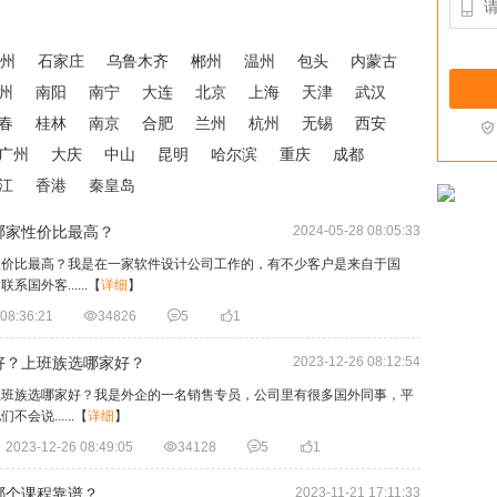

州
石家庄
乌鲁木齐
郴州
温州
包头
内蒙古
州
南阳
南宁
大连
北京
上海
天津
武汉
春
桂林
南京
合肥
兰州
杭州
无锡
西安

广州
大庆
中山
昆明
哈尔滨
重庆
成都
江
香港
秦皇岛
哪家性价比最高？
2024-05-28 08:05:33
性价比最高？我是在一家软件设计公司工作的，有不少客户是来自于国
外客......
【
详细
】
08:36:21

34826

5

1
好？上班族选哪家好？
2023-12-26 08:12:54
上班族选哪家好？我是外企的一名销售专员，公司里有很多国外同事，平
说......
【
详细
】
2023-12-26 08:49:05

34128

5

1
哪个课程靠谱？
2023-11-21 17:11:33