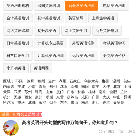
英语培训机构
出国英语培训
新概念英语培训
电话英语培训
会计英语培训
初中英语培训
英语辅导
上班族学英语
网络英语课程
初升高英语
网上英语学习
商务英语培训
日常英语培训
计算机专业英语
外贸英语培训
考试英语学习
日常口语学习
计算机英语培训
远程英语培训
必克英语价格
小升初英语
英语网课
区域：
不限
深圳
福州
焦作
湖州
石家庄
乌鲁木齐
郴州
温州
包头
内蒙古
宁波
济南
青岛
郑州
沈阳
泰州
南阳
南宁
大连
北京
上海
天津
武汉
苏州
珠海
山东
厦门
广东
长春
桂林
南京
合肥
兰州
杭州
无锡
西安
泉州
孝感
东营
葫芦岛
咸阳
广州
大庆
中山
昆明
哈尔滨
重庆
成都
长沙
烟台
东莞
佛山
南昌
浙江
香港
秦皇岛
话题：新概念英语培训
高考英语开头句型的写作万能句子，你知道几句？

34061


1