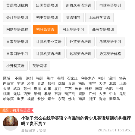
英语培训机构
出国英语培训
新概念英语培训
电话英语培训
会计英语培训
初中英语培训
英语辅导
上班族学英语
网络英语课程
初升高英语
网上英语学习
商务英语培训
日常英语培训
计算机专业英语
外贸英语培训
考试英语学习
日常口语学习
计算机英语培训
远程英语培训
必克英语价格
小升初英语
英语网课
区域：
不限
深圳
福州
焦作
湖州
石家庄
乌鲁木齐
郴州
温州
包头
内蒙古
宁波
济南
青岛
郑州
沈阳
泰州
南阳
南宁
大连
北京
上海
天津
武汉
苏州
珠海
山东
厦门
广东
长春
桂林
南京
合肥
兰州
杭州
无锡
西安
泉州
孝感
东营
葫芦岛
咸阳
广州
大庆
中山
昆明
哈尔滨
重庆
成都
长沙
烟台
东莞
佛山
南昌
浙江
香港
秦皇岛
话题：初升高英语
小孩子怎么在线学英语？有靠谱的青少儿英语培训机构推荐
吗？贵不贵？
2019/12/31 16:19:51
最后回复：染柒