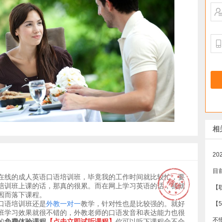
相
在线的成人英语口语培训班，毕竟我的工作时间就比较忙，要
培训班上课的话，那真的很累。而在网上学习英语的话，我就
【
因而落下课程。
口语培训班还是
外教一对一
教学，针对性也是比较强的。就好
【
班学习效果就很不错的，外教老师的口语发音和表达能力也很
的
免费体验课程
【
点击立即试听课程
】
你可以听下课程合不合