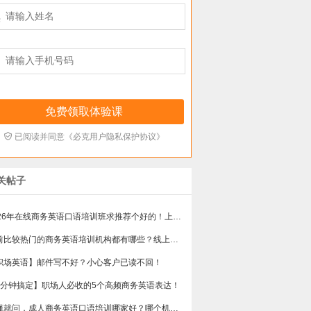



已阅读并同意《必克用户隐私保护协议》
关帖子
2026年在线商务英语口语培训班求推荐个好的！上班族急需，哪家好？
目前比较热门的商务英语培训机构都有哪些？线上好吗？还是线下呢？
职场英语】邮件写不好？小心客户已读不回！
5分钟搞定】职场人必收的5个高频商务英语表达！
不懂就问，成人商务英语口语培训哪家好？哪个机构口碑好？