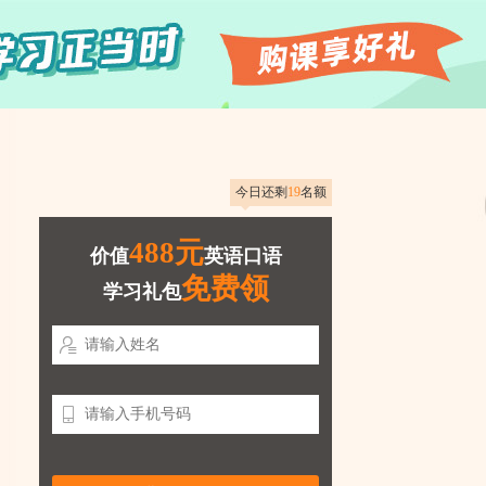
今日还剩
19
名额
488元
价值
英语口语
免费领
学习礼包

