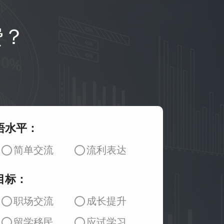
费？
语水平：
简单交流
流利表达
目标：
职场交流
成长提升
留学移民
应试学习