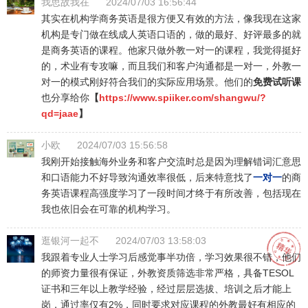
我思故我在
2024/07/03 16:56:44
其实在机构学商务英语是很方便又有效的方法，像我现在这家
机构是专门做在线成人英语口语的，做的最好、好评最多的就
是商务英语的课程。他家只做外教一对一的课程，我觉得挺好
的，术业有专攻嘛，而且我们和客户沟通都是一对一，外教一
对一的模式刚好符合我们的实际应用场景。他们的
免费试听课
也分享给你
【
https://www.spiiker.com/shangwu/?
qd=jaae
】
小欧
2024/07/03 15:56:58
我刚开始接触海外业务和客户交流时总是因为理解错词汇意思
和口语能力不好导致沟通效率很低，后来特意找了
一对一
的商
务英语课程高强度学习了一段时间才终于有所改善，包括现在
我也依旧会在可靠的机构学习。
逛银河一起不
2024/07/03 13:58:03
我跟着专业人士学习后感觉事半功倍，学习效果很不错，他们
的师资力量很有保证，外教资质筛选非常严格，具备TESOL
证书和三年以上教学经验，经过层层选拔、培训之后才能上
岗，通过率仅有2%，同时要求对应课程的外教最好有相应的