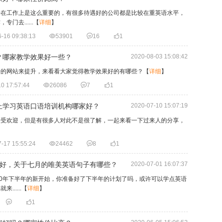
语在工作上是这么重要的，有很多待遇好的公司都是比较在重英语水平，
去......
【
详细
】
-16 09:38:13

53901

16

1
？哪家教学效果好一些？
2020-08-03 15:08:42
语的网站来提升，来看看大家觉得教学效果好的有哪些？
【
详细
】
0 17:57:44

26086

7

1
上学习英语口语培训机构哪家好？
2020-07-10 15:07:19
常受欢迎，但是有很多人对此不是很了解，一起来看一下过来人的分享，
-17 15:55:24

24462

8

1
年你好，关于七月的唯美英语句子有哪些？
2020-07-01 16:07:37
20年下半年的新开始，你准备好了下半年的计划了吗，或许可以学点英语
.....
【
详细
】


1