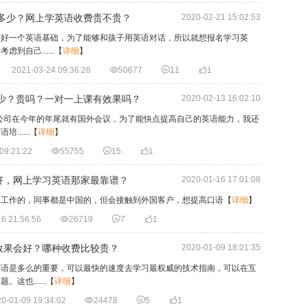
是多少？网上学英语收费贵不贵？
2020-02-21 15:02:53
做好一个英语基础，为了能够和孩子用英语对话，所以就想报名学习英
自己......
【
详细
】
2021-03-24 09:36:26

50677

11

1
多少？贵吗？一对一上课有效果吗？
2020-02-13 16:02:10
？公司在今年的年尾就有国外会议，为了能快点提高自己的英语能力，我还
.....
【
详细
】
09:21:22

55755

15

1
好，网上学习英语那家最靠谱？
2020-01-16 17:01:08
的工作的，同事都是中国的，但会接触到外国客户，想提高口语
【
详细
】
6 21:56:56

26719

7

1
效果会好？哪种收费比较贵？
2020-01-09 18:01:35
英语是多么的重要，可以最快的速度去学习最权威的技术指南，可以在互
也......
【
详细
】
0-01-09 19:34:02

24478

5

1