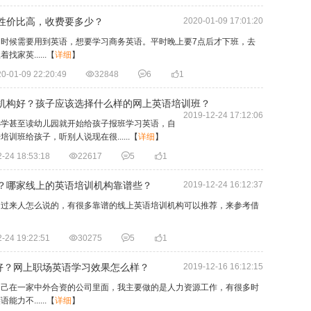
家性价比高，收费要多少？
2020-01-09 17:01:20
时候需要用到英语，想要学习商务英语。平时晚上要7点后才下班，去
英......
【
详细
】
0-01-09 22:20:49

32848

6

1
训机构好？孩子应该选择什么样的网上英语培训班？
2019-12-24 17:12:06
小学甚至读幼儿园就开始给孩子报班学习英语，自
班给孩子，听别人说现在很......
【
详细
】
-24 18:53:18

22617

5

1
好？哪家线上的英语培训机构靠谱些？
2019-12-24 16:12:37
的过来人怎么说的，有很多靠谱的线上英语培训机构可以推荐，来参考借
-24 19:22:51

30275

5

1
好？网上职场英语学习效果怎么样？
2019-12-16 16:12:15
自己在一家中外合资的公司里面，我主要做的是人力资源工作，有很多时
不......
【
详细
】