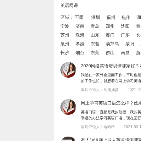
英语网课
区域：
不限
深圳
福州
焦作
湖
宁波
济南
青岛
郑州
沈阳
泰
苏州
珠海
山东
厦门
广东
长
泉州
孝感
东营
葫芦岛
咸阳
长沙
烟台
东莞
佛山
南昌
浙
2020网络英语培训班哪家好
我是在一家外企里面工作，平时也
的工作也忙，就想着在网上学习英语，所以
最后评论人：见缝插焚
2021-09
网上学习英语口语怎么样？效
英语口语一直都是我的短板，我的
靠谱的办法学习英语口语，现在互联网时代
最后评论人：哈哈哈
2021-03-1
有人知道网上成人英语培训哪