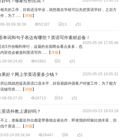
家好吗？哪家性价比高？
2020-06-05 15:06:53
语相关的工作，目前还没毕业，就想着在学校可以先把英语学好，之后方
了......
【
详细
】
06-30 09:36:38

52187

13

1
英语单词和句子表达有哪些？英语写作素材必备！
2020-05-26 17:05:46
延迟在5月份顺利举行，这届的全国两会看点多多，也
也会被放到英语写作......
【
详细
】
-28 09:24:45

41862

2

1
效果好？网上学英语要多少钱？
2020-05-25 16:05:31
，所以我就想提高英语口语水平，好容易跟外国客户对接工作，为了能方
班......
【
详细
】
-08 09:27:20

28713

10

1
上英语外教上课好吗？
2020-03-23 18:03:18
比不上，老板最近外出都是带着他去谈合作，即使我的经验比他丰富，但
语......
【
详细
】
0-03-24 09:34:34

26447

6

1