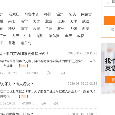

州
石家庄
乌鲁木齐
郴州
温州
包头
内蒙古
州
南阳
南宁
大连
北京
上海
天津
武汉
春
桂林
南京
合肥
兰州
杭州
无锡
西安

广州
大庆
中山
昆明
哈尔滨
重庆
成都
江
香港
秦皇岛
？网上学习英语哪家更值得报名？
2020-11-30 18:11:23
是得经常跟外国客户交流，自己有时候感到英语的水平还是跟不上，自己
我......
【
详细
】
-22 18:32:38

129098

16

1
果好不好？有人说说？
2020-08-26 15:08:32
英语口语说起来就会卡带，为了能在毕业之后就进入外企工作，想着找个
，......
【
详细
】
1 09:16:08

28046

7

1
家好？哪家性价比高？
2020-08-19 14:08:03