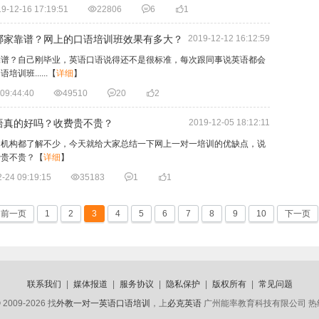
9-12-16 17:19:51

22806

6

1
哪家靠谱？网上的口语培训班效果有多大？
2019-12-12 16:12:59
靠谱？自己刚毕业，英语口语说得还不是很标准，每次跟同事说英语都会
班......
【
详细
】
09:44:40

49510

20

2
语真的好吗？收费贵不贵？
2019-12-05 18:12:11
训机构都了解不少，今天就给大家总结一下网上一对一培训的优缺点，说
费贵不贵？
【
详细
】
-24 09:19:15

35183

1

1
前一页
1
2
3
4
5
6
7
8
9
10
下一页
联系我们
|
媒体报道
|
服务协议
|
隐私保护
|
版权所有
|
常见问题
 2009-2026 找
外教一对一英语口语培训
，上
必克英语
广州能率教育科技有限公司 热线电话