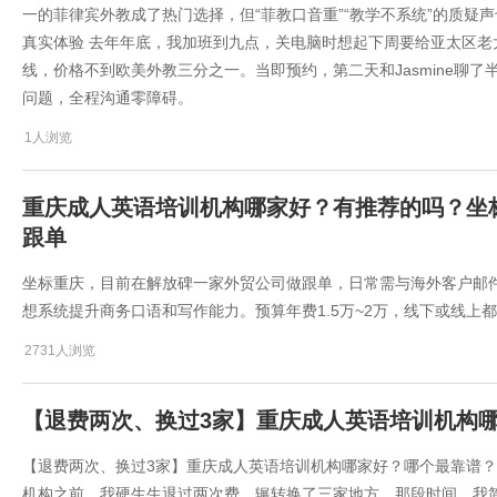
一的菲律宾外教成了热门选择，但“菲教口音重”“教学不系统”的质疑声
真实体验 去年年底，我加班到九点，关电脑时想起下周要给亚太区老
线，价格不到欧美外教三分之一。当即预约，第二天和Jasmine聊
问题，全程沟通零障碍。
1人浏览
重庆成人英语培训机构哪家好？有推荐的吗？坐
跟单
坐标重庆，目前在解放碑一家外贸公司做跟单，日常需与海外客户邮
想系统提升商务口语和写作能力。预算年费1.5万~2万，线下或线
2731人浏览
​【退费两次、换过3家】重庆成人英语培训机构
​【退费两次、换过3家】重庆成人英语培训机构哪家好？哪个最靠谱
机构之前，我硬生生退过两次费，辗转换了三家地方。那段时间，我简