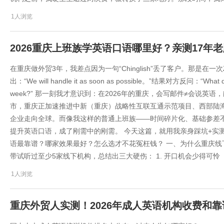
1人浏览
2026重庆上班族学英语口语哪里好？亲测17年
在重庆做外贸3年，我差点因为一句“Chinglish”丢了客户。那是在
出：“We will handle it as soon as possible。”结果对方反问：“What doe
week?” 那一刻我才意识到：在2026年的重庆，会写邮件≠会说英
市，重庆正加速推进中新（重庆）战略性互联互通示范项目、西部陆
企业走向全球。而像我这样的普通上班族——时间碎片化、基础参差不
提升英语口语，成了刚需中的刚需。 今天这篇，就用我亲身踩坑+实测
语最靠谱？哪家效果最好？怎么选才不花冤枉钱？ 一、为什么重庆线下
带试听过至少5家线下机构，总结出三大硬伤： 1. 开口机会少得可怜
1人浏览
重庆外贸人实测！2026年成人英语机构收费和