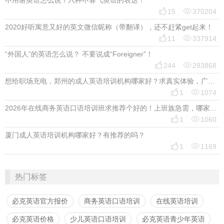
不用谢英语怎么说？六种不客气英语的表达！


15
370204
2020好听寓意又好的英文微信昵称（带翻译），还不赶紧get起来！


11
337914
“外国人”的英语怎么说？ 不要说成“Foreigner”！


244
293868
想给职场充电，郑州的成人英语培训机构哪家好？求真实体验，广告勿扰，感谢！


1
1074
2026年在线商务英语口语培训班求推荐个好的！上班族急需，哪家好？


1
1060
厦门成人英语培训机构哪家好？有推荐的吗？


1
1169
热门标签
必克英语官方报价
商务英语口语培训
在线英语培训
必克英语价格
少儿英语口语培训
必克英语青少年英语