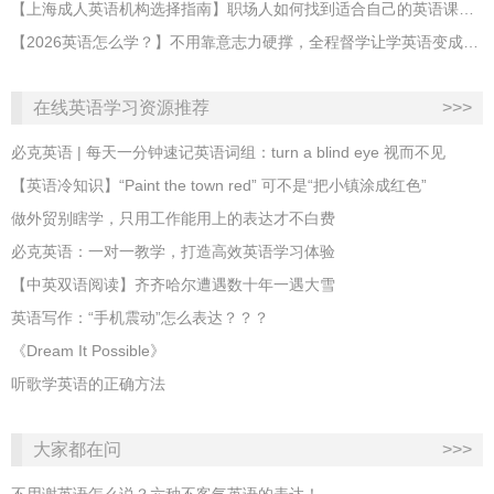
【上海成人英语机构选择指南】职场人如何找到适合自己的英语课程？
【2026英语怎么学？】不用靠意志力硬撑，全程督学让学英语变成日常习惯
在线英语学习资源推荐
>>>
必克英语 | 每天一分钟速记英语词组：turn a blind eye 视而不见
​【英语冷知识】“Paint the town red” 可不是“把小镇涂成红色”
做外贸别瞎学，只用工作能用上的表达才不白费
必克英语：一对一教学，打造高效英语学习体验
【中英双语阅读】齐齐哈尔遭遇数十年一遇大雪
英语写作：“手机震动”怎么表达？？？
《Dream It Possible》
听歌学英语的正确方法
大家都在问
>>>