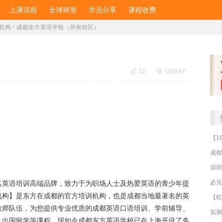
上课流程
全球师资
学员分享
课程收费
机构
>
成都东方英语学校（所有校区）

22

192647
成都
深圳
名英语培训高端品牌，致力于为职场人士及热爱英语的青少年提
机构
】是东方在成都的官方培训机构，也是成都当地最著名的英
教师队伍，为您提供专业优质的成都
英语口语培训
、学前辅导、
、出国留学等课程，现如今成都东方英语学校已在上海开设了多