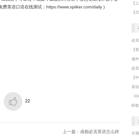
免费英语口语在线测试：
https://www.spiiker.com/daily
)
做外
必克
【中
英语
《Dr

22
听歌
上一篇：成都必克英语怎么样
不用