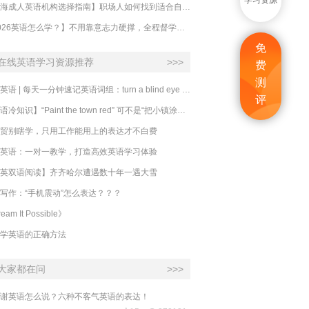
学习资源
【上海成人英语机构选择指南】职场人如何找到适合自己的英语课程？
【2026英语怎么学？】不用靠意志力硬撑，全程督学让学英语变成日常习惯
免
在线英语学习资源推荐
>>>
费
测
必克英语 | 每天一分钟速记英语词组：turn a blind eye 视而不见
评
​【英语冷知识】“Paint the town red” 可不是“把小镇涂成红色”
贸别瞎学，只用工作能用上的表达才不白费
英语：一对一教学，打造高效英语学习体验
英双语阅读】齐齐哈尔遭遇数十年一遇大雪
写作：“手机震动”怎么表达？？？
eam It Possible》
学英语的正确方法
大家都在问
>>>
谢英语怎么说？六种不客气英语的表达！