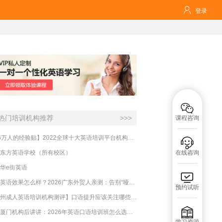

登录

热门培训机构推荐
>>>
课程咨询
【16万人的经验贴】2022全球十大英语培训平台机构榜单，一文告诉你

东方英语学校（所有校区）
在线咨询
华e街英语

必克英语效果怎么样？2026广东外贸人亲测：告别“哑巴英语”，这才是成年人最高效的自救指南！
预约试听
【杭州成人英语培训机构测评】口语提升应该关注哪些方面？

实测厦门机构后讲讲：2026年英语口语培训班怎么选？避坑指南与高效学习新范式