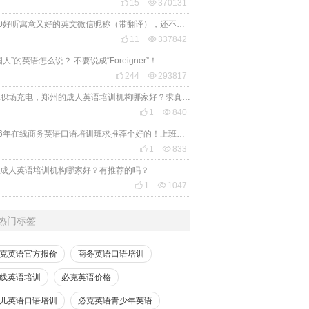

15

370131
2020好听寓意又好的英文微信昵称（带翻译），还不赶紧get起来！

11

337842
国人”的英语怎么说？ 不要说成“Foreigner”！

244

293817
想给职场充电，郑州的成人英语培训机构哪家好？求真实体验，广告勿扰，感谢！

1

840
2026年在线商务英语口语培训班求推荐个好的！上班族急需，哪家好？

1

833
成人英语培训机构哪家好？有推荐的吗？

1

1047
热门标签
克英语官方报价
商务英语口语培训
线英语培训
必克英语价格
儿英语口语培训
必克英语青少年英语