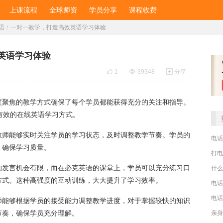
上课流程
全球师资
学员分享
课程收费
语：一对一教学，打造高效英语学习体验
英语学习体验

1

39348

分享
度聚焦的教学方式确保了每个学员都能获得充分的关注和指导。
有效的在线英语学习方式。
教师能够实时关注学员的学习状态，及时调整教学节奏。学员的
电话
，确保学习质量。
打电
的发言机会有限，而在必克英语的课堂上，学员可以充分练习口
什么
方式。这种高强度的互动训练，大大提升了学习效率。
电话
电话
师能够根据学员的接受能力调整教学进度，对于掌握较快的知识
节奏，确保学员充分理解。