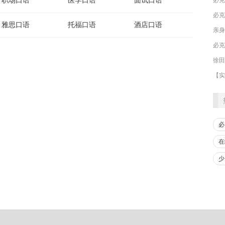
职场口语
医学口语
面试口语
必克
雅思口语
托福口语
酒店口语
必
在
少