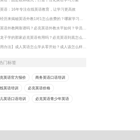
英语：16年专注在线英语教育，让学习更高效
亲身经历来揭秘英语外教1对1怎么收费的？哪家学习好一些？
必克英语外教网靠谱吗？必克英语外教水平如何？学员分享
​徐田龙子学的那家必克英语有用吗？必克英语到底怎么样？好不好？
​【实用办法】成人英语怎么学从零开始？成人该怎么样学零基础英语才有用？
热门标签
克英语官方报价
商务英语口语培训
线英语培训
必克英语价格
儿英语口语培训
必克英语青少年英语