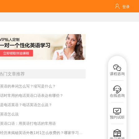

登录

热门文章推荐
课程咨询
英语的单词怎么写？缩写是什么？

话时常用的电话英语口语表达有哪些？
在线咨询
是电话英语？电话英语怎么说？

英语怎么说
预约试听
英语口语：用英语打电话的常用语

亲身经历来揭秘英语外教1对1怎么收费的？哪家学习好一些？