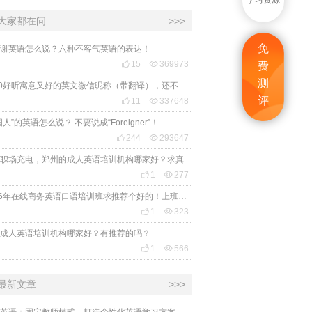
学习资源
大家都在问
>>>
免
谢英语怎么说？六种不客气英语的表达！

15

369973
费
测
2020好听寓意又好的英文微信昵称（带翻译），还不赶紧get起来！
评

11

337648
国人”的英语怎么说？ 不要说成“Foreigner”！

244

293647
想给职场充电，郑州的成人英语培训机构哪家好？求真实体验，广告勿扰，感谢！

1

277
2026年在线商务英语口语培训班求推荐个好的！上班族急需，哪家好？

1

323
成人英语培训机构哪家好？有推荐的吗？

1

566
最新文章
>>>
英语：固定教师模式，打造个性化英语学习方案