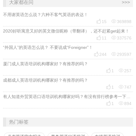
大家都在问
>>>
不用谢英语怎么说？六种不客气英语的表达！


15
369898
2020好听寓意又好的英文微信昵称（带翻译），还不赶紧get起来！


11
337576
“外国人”的英语怎么说？ 不要说成“Foreigner”！


244
293597
厦门成人英语培训机构哪家好？有推荐的吗？


1
257
成都成人英语培训机构哪家好？有推荐的吗？


1
747
有人知道外贸英语口语培训机构哪家好吗？有没有排行榜参考一下？最好说下费用


1
894
热门标签