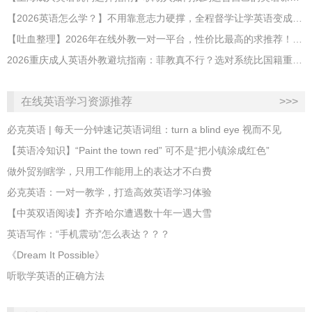
【2026英语怎么学？】不用靠意志力硬撑，全程督学让学英语变成日常习惯
【吐血整理】2026年在线外教一对一平台，性价比最高的求推荐！哪家效果好？
2026重庆成人英语外教避坑指南：菲教真不行？选对系统比国籍重要100倍！
在线英语学习资源推荐
>>>
必克英语 | 每天一分钟速记英语词组：turn a blind eye 视而不见
​【英语冷知识】“Paint the town red” 可不是“把小镇涂成红色”
做外贸别瞎学，只用工作能用上的表达才不白费
必克英语：一对一教学，打造高效英语学习体验
【中英双语阅读】齐齐哈尔遭遇数十年一遇大雪
英语写作：“手机震动”怎么表达？？？
《Dream It Possible》
听歌学英语的正确方法