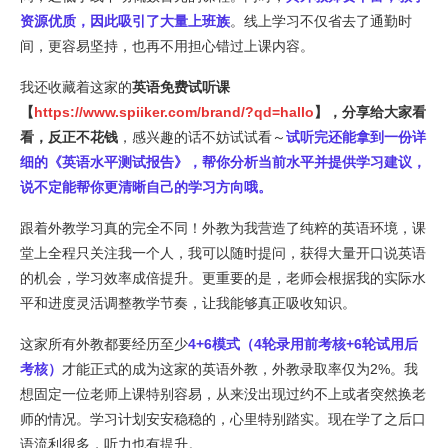
资源优质，因此吸引了大量上班族
。线上学习不仅省去了通勤时
间，更容易坚持，也再不用担心错过上课内容。
我还收藏着这家的
英语免费试听课
【
https://www.spiiker.com/brand/?qd=hallo
】，分享给大家看
看，反正不花钱
，感兴趣的话不妨试试看～
试听完还能拿到一份详
细的《英语水平测试报告》，帮你分析当前水平并提供学习建议，
说不定能帮你更清晰自己的学习方向哦。
跟着外教学习真的完全不同！外教为我营造了纯粹的英语环境，课
堂上全程只关注我一个人，我可以随时提问，获得大量开口说英语
的机会，学习效率成倍提升。更重要的是，老师会根据我的实际水
平和进度灵活调整教学节奏，让我能够真正吸收知识。
这家所有外教都要经历至少
4+6模式（4轮录用前考核+6轮试用后
考核）
才能正式的成为这家的英语外教，外教录取率仅为2%。我
想固定一位老师上课特别容易，从来没出现过约不上或者突然换老
师的情况。学习计划安安稳稳的，心里特别踏实。现在学了之后口
语流利很多，听力也有提升。