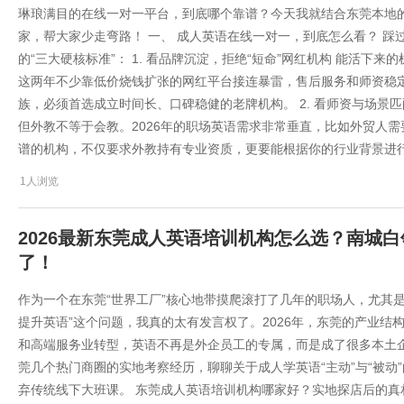
琳琅满目的在线一对一平台，到底哪个靠谱？今天我就结合东莞本地
家，帮大家少走弯路！ 一、 成人英语在线一对一，到底怎么看？ 踩
的“三大硬核标准”： 1. 看品牌沉淀，拒绝“短命”网红机构 能活
这两年不少靠低价烧钱扩张的网红平台接连暴雷，售后服务和师资稳
族，必须首选成立时间长、口碑稳健的老牌机构。 2. 看师资与场景匹
但外教不等于会教。2026年的职场英语需求非常垂直，比如外贸人
谱的机构，不仅要求外教持有专业资质，更要能根据你的行业背景进行
1人浏览
2026最新东莞成人英语培训机构怎么选？南城
了！
作为一个在东莞“世界工厂”核心地带摸爬滚打了几年的职场人，尤其是
提升英语”这个问题，我真的太有发言权了。2026年，东莞的产业
和高端服务业转型，英语不再是外企员工的专属，而是成了很多本土企
莞几个热门商圈的实地考察经历，聊聊关于成人学英语“主动”与“被动
弃传统线下大班课。 东莞成人英语培训机构哪家好？实地探店后的真