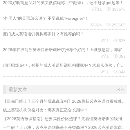
2020好听寓意又好的英文微信昵称（带翻译），还不赶紧get起来！


11
337676
“外国人”的英语怎么说？ 不要说成“Foreigner”！


244
293669
厦门成人英语培训机构哪家好？有推荐的吗？


1
626
2026年在线商务英语口语培训班求推荐个好的！上班族急需，哪家好？


1
352
想给职场充电，郑州的成人英语培训机构哪家好？求真实体验，广告勿扰，感谢！


1
344
最新文章
>>>
【目前已经上了三个月的我说说真相】2026最新必克英语收费标准多少？靠谱吗？有坑吗？
线上英语机构价格对比：哪家真正适合长期学？
【2026英语报课指南】想要高性价比选课？先看懂英语培训的钱到底花在哪
​一年砸了上万块，必克英语到底是不是智商税？2026必克英语靠谱吗？有没有效果？