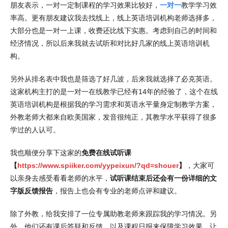
朋友表示，一对一定制课程的学习效果比较好，
一对一
教学学习效
率高。更有朋友建议我去找线上，线上英语培训机构老师选择多，
大部分也是一对一上课，收费还比线下实惠。考虑到自己的时间和
经济情况，所以后来我就去试听和对比好几家的线上英语培训机
构。
另外从排名表中我也是筛选了好几波，后来我就选择了必克英语。
这家机构主打的是一对一在线教学已经有14年的经验了，这个在线
英语培训机构是根据我的学习需求和英语水平量身定制教学方案，
外教老师大都来自欧美国家，发音很纯正，其教学水平获得了很多
学过的人认可。
我也顺便分享下这家的
免费在线试听课
【
https://www.spiiker.com/yypeixun/?qd=shouer
】
，大家可
以亲身去感受看看老师的水平，
试听课结束后还会有一份详细的文
字版反馈报告
，报告上也会有专业的老师点评和建议。
除了外教，给我安排了一位专属助教老师来跟踪我的学习情况。另
外，他们还有课后答疑和反馈，以及课程日报来保障学习效果，让