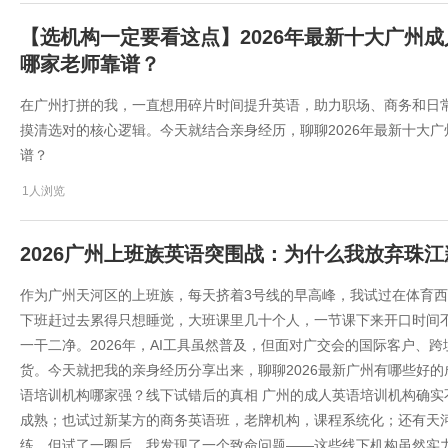
【选机构一定要看这点】2026年最新十大广州
哪家老师靠谱？
​在广州打拼的我，一直想用碎片时间提升英语，助力职场、商务和日
摸清选对的核心逻辑。今天就结合亲身经历，聊聊2026年最新十大
谱？
1人浏览
2026广州上班族英语突围战：为什么我放弃珠
作为广州天河区的上班族，每天挤着3号线的早高峰，我试过在体育西
下班赶过去累得只想睡觉，大班课里几十个人，一节课下来开口时间不
一干二净。2026年，AI工具虽然普及，但面对广交会的国际客户、
货。今天就把我的亲身经历分享出来，聊聊2026最新广州有哪些好
语培训机构哪家强？线下试错后的真相 广州的成人英语培训机构确
成熟；也试过新某方的商务英语班，老牌机构，课程系统化；还有天
练。但试了一圈后，我发现了一个致命问题——这些线下机构虽然实力