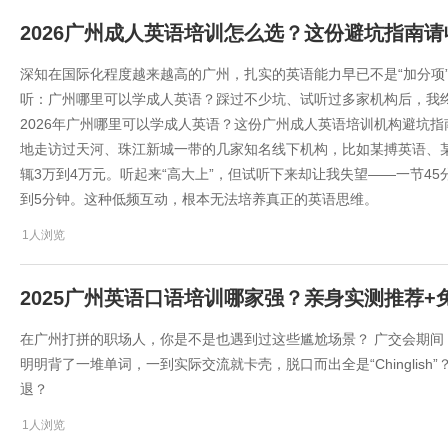
2026广州成人英语培训怎么选？这份避坑指南请
深知在国际化程度越来越高的广州，扎实的英语能力早已不是“加分项”
听：广州哪里可以学成人英语？踩过不少坑、试听过多家机构后，我
2026年广州哪里可以学成人英语？这份广州成人英语培训机构避坑指
地走访过天河、珠江新城一带的几家知名线下机构，比如某搏英语、
辄3万到4万元。听起来“高大上”，但试听下来却让我失望——一节4
到5分钟。这种低频互动，根本无法培养真正的英语思维。
1人浏览
2025广州英语口语培训哪家强？亲身实测推荐+
在广州打拼的职场人，你是不是也遇到过这些尴尬场景？ 广交会期
明明背了一堆单词，一到实际交流就卡壳，脱口而出全是“Chinglis
退？
1人浏览