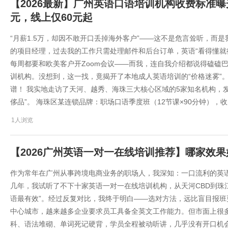
【2026最新】广州英语口语培训机构收费标准曝
元，线上仅60元起
“月薪1.5万，却因不敢开口丢掉海外客户”——这不是危言耸听，而
的项目经理，过去我的工作只需处理邮件和后台订单，英语“看得懂就行”。但20
每周都要和欧美客户开Zoom会议——而我，连自我介绍都说得磕磕
训机构。没想到，这一找，竟揭开了本地成人英语培训的“价格迷雾”。
谱！ 我实地走访了天河、越秀、海珠三大核心区域的5家知名机构，
侈品”。 海珠区某连锁品牌：职场口语季度班（12节课×90分钟），收费
1人浏览
【2026广州英语一对一在线培训推荐】哪家效
作为常年在广州从事跨境电商业务的职场人，我深知：一口流利的英
几年，我试听了不下十家英语一对一在线培训机构，从天河CBD到珠
语最有效”。经过反复对比，我终于明白——选对方法，远比盲目报班更
中心城市，越来越多企业要求员工具备全英文工作能力。但市面上很多
科、语法堆砌、单词死记硬背，学员全程被动听讲，几乎没有开口机会