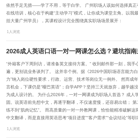
依然手足无措——学了不用，等于白学。 广州职场人该如何选择真正
在线培训，核心在于构建“主动学习”模式，让你成为课堂主角。以我
括大量广州学员），其课程设计完全围绕真实职场场景展开：
1人浏览
2026成人英语口语一对一网课怎么选？避坑指南
“外籍客户下周到访，请准备英文接待方案。” 收到邮件那一刻，我手心冒汗——
遍，更别说业务谈判了。 这并非个例。据《2026中国职场语言能力
力”纳入岗位硬性要求，行政、运营、技术等岗位无一例外。 然而成
言机会，下课仍是“哑巴英语”；自学APP？坚持三天就放弃，越学越
为成人设计的。 为什么2026年，一对一网课成为职场人首选？ 成
固。说英语前先想中文，再逐字翻译，不仅速度慢，还容易出错； 
练不到“肌肉记忆”。 而高质量的一对一外教网课，恰恰能精准破解这
中文翻译，而是直接用英语思考“项目进度”“客户需求”“会议结论”等
1人浏览