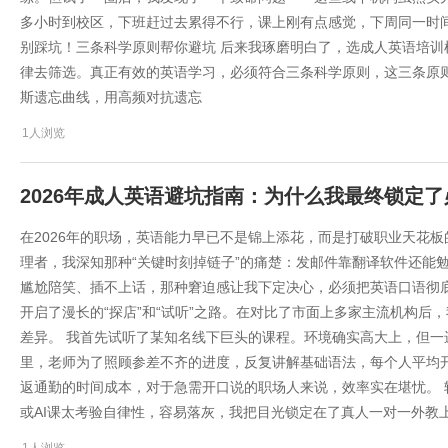
多小时到校区，下班赶过去累得不行，课上刚有点感觉，下周同一时
别踩坑！三条科学原则帮你避坑 后来我琢磨明白了，选成人英语培
律去筛选。真正有效的英语学习，必须符合三条科学原则，这三条原
斯遗忘曲线，用高频对抗遗忘
1人浏览
2026年成人英语避坑指南：为什么我最终锁定
在2026年的职场，英语能力早已不是锦上添花，而是打破职业天花
理者，我深知那种“关键时刻掉链子”的痛楚：发邮件靠翻译软件还能
尴尬陪笑、插不上话，那种窘迫感让我下定决心，必须把英语口语彻
开启了漫长的“探店”和“试听”之路。在对比了市面上多家主流机构后
差异。 我首先试听了某知名线下巨头的课程。环境确实高大上，但
里，老师为了照顾参差不齐的进度，反复讲解基础语法，每个人平均开
返通勤的时间成本，对于急需开口说的职场人来说，效率实在堪忧。
或AI课太考验自律性，容易落灰，我把目光锁定在了真人一对一外教