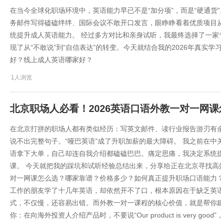
在当今全球化职场环境中，英语能力早已不是“加分项”，而是“硬通货
务邮件写得磕磕绊绊、国际会议不敢开口发言，眼睁睁看着优质项目从
统提升成人英语能力。 经过多方对比和亲身试听，我最终选择了一家
现了从“不敢说”到“自信表达”的转变。今天就结合我的2026年真实
好？线上成人英语哪家好？
1人浏览
北京职场人必看！2026英语口语外教一对一网
在北京打拼的职场人都有类似经历：写英文邮件、读行业报告游刃有
说不出完整句子。“哑巴英语”成了升职加薪的最大障碍。 我之前在
语拿下大单，自己却连自我介绍都磕磕巴巴。痛定思痛，我决定系统
课。 今天就把我的踩坑和试听经验总结出来，分享给正在北京寻找高
对一网课怎么选？哪家靠谱？价格多少？如何真正提升职场口语能力？
工作的朋友学了十几年英语，却依然开不了口，根本原因在于缺乏英语思
式，不仅慢，还容易出错。而外教一对一课程的核心价值，就是帮你建
你：在向海外投资人介绍产品时，不要说“Our product is very good”，而是用“It s