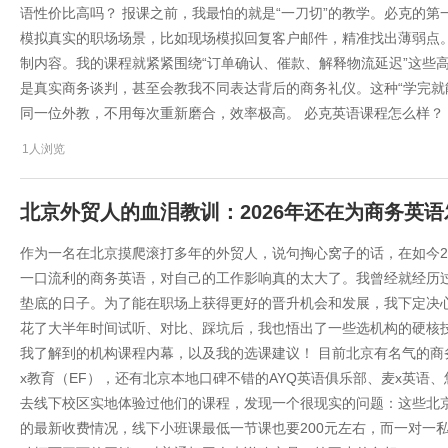
语性价比高吗？ 报课之前，我最怕的就是“一刀切”的教学。必克的
模拟真实的职场场景，比如现场模拟回复客户邮件，精准找出薄弱点
制内容。我的课程就紧紧围绕“订单确认、催款、解释物流延迟”这些
是真实商务谈判，甚至会教我不同表达背后的商务礼仪。这种“学完就
同一位外教，不用每次重新磨合，效率极高。 必克英语课程怎么样？
1人浏览
北京外贸人的血泪教训：2026年还在为商务英
作为一名在北京摸爬滚打多年的外贸人，说句掏心窝子的话，在如今2
一口流利的商务英语，对自己的工作影响真的太大了。我曾经就经历
垫底的日子。为了能在职场上获得更好的晋升机会和发展，我下定决心
花了大半年时间试听、对比、踩坑后，我也悟出了一些选机构的硬核技
我了解到的机构课程内幕，以及我的选课建议！ 目前北京有名气的商
x教育（EF），还有北京本地口碑不错的AYQ英语俱乐部、麦x英语、悠来
去线下校区实地体验过他们的课程，发现一个很现实的问题：这些北京
的最新收费情况，线下小班课最低一节课也要200元左右，而一对一私