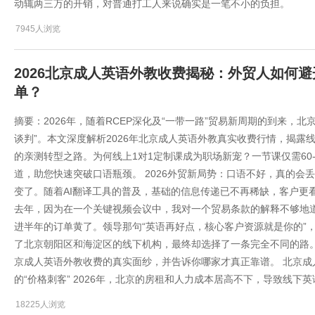
动辄两三万的开销，对普通打工人来说确实是一笔不小的负担。
7945人浏览
2026北京成人英语外教收费揭秘：外贸人如何避
单？
摘要：2026年，随着RCEP深化及“一带一路”贸易新周期的到来，北
谈判”。本文深度解析2026年北京成人英语外教真实收费行情，揭露
的亲测转型之路。为何线上1对1定制课成为职场新宠？一节课仅需60-
道，助您快速突破口语瓶颈。 2026外贸新局势：口语不好，真的会丢
变了。随着AI翻译工具的普及，基础的信息传递已不再稀缺，客户更
去年，因为在一个关键视频会议中，我对一个贸易条款的解释不够地
进半年的订单黄了。领导那句“英语再好点，核心客户资源就是你的”
了北京朝阳区和海淀区的线下机构，最终却选择了一条完全不同的路。今
京成人英语外教收费的真实面纱，并告诉你哪家才真正靠谱。 北京成人
的“价格刺客” 2026年，北京的房租和人力成本居高不下，导致线下
18225人浏览