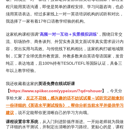
程只能用英语沟通，即使是简单的课程安排、学习问题咨询，也必
须用英语表达。经过多家线上一对一英语培训机构的试听和对比，
我选择了一家有着17年口语教学经验的机构。
这家机构课程强调“
高频一对一互动＋实景模拟训练
”，围绕日常交
流、职场协作、商务谈判、外贸实务及英文面试等真实需求设计内
容，突出实用与高效。与传统线下机构相比，这家机构打破地域限
制，汇聚了全球优质外教资源。外教多数来自英语母语国家，发音
纯正，表达地道，且100%持有TESOL/TEFL等国际认证，具备三
年以上教学经验。
我还收藏着这家的
英语免费在线试听课
【
https://www.spiiker.com/yypeixun/?qd=shouer
】
，今天分
享给大家，
反正不花钱，感兴趣的话不妨试试看～试听完还能拿到
一份详细的《英语水平测试报告》，帮你分析当前水平并提供学习
建议
，说不定能帮你更清晰自己的学习方向哦。
课程设置非常系统
，从入门到进阶循序渐进。一开始老师就为我做
了详细的水平测试，并制定出清晰的学习路径。更贴心的是，课程