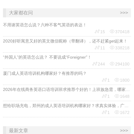
大家都在问
>>>
不用谢英语怎么说？六种不客气英语的表达！


15
370418
2020好听寓意又好的英文微信昵称（带翻译），还不赶紧get起来！


11
338218
“外国人”的英语怎么说？ 不要说成“Foreigner”！


244
294100
厦门成人英语培训机构哪家好？有推荐的吗？


1
1800
2026年在线商务英语口语培训班求推荐个好的！上班族急需，哪家好？


1
1648
想给职场充电，郑州的成人英语培训机构哪家好？求真实体验，广告勿扰，感谢！


1
1672
最新文章
>>>