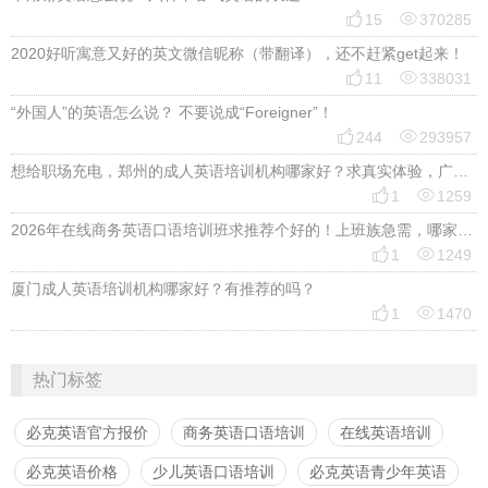


15
370285
2020好听寓意又好的英文微信昵称（带翻译），还不赶紧get起来！


11
338031
“外国人”的英语怎么说？ 不要说成“Foreigner”！


244
293957
想给职场充电，郑州的成人英语培训机构哪家好？求真实体验，广告勿扰，感谢！


1
1259
2026年在线商务英语口语培训班求推荐个好的！上班族急需，哪家好？


1
1249
厦门成人英语培训机构哪家好？有推荐的吗？


1
1470
热门标签
必克英语官方报价
商务英语口语培训
在线英语培训
必克英语价格
少儿英语口语培训
必克英语青少年英语