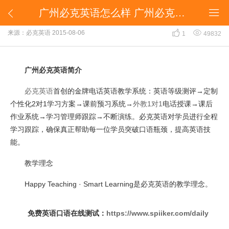
广州必克英语怎么样 广州必克英语收费如何


广州必克英语怎么样 广州必克英语收费如何


来源：必克英语
2015-08-06
1
49832
广州必克英语简介
必克英语
首创的金牌电话英语教学系统：英语等级测评→定制
个性化2对1学习方案→课前预习系统→
外教1对1
电话授课→课后
作业系统→学习管理师跟踪→不断演练。必克英语对学员进行全程
学习跟踪，确保真正帮助每一位学员突破口语瓶颈，提高英语技
能。
教学理念
Happy Teaching · Smart Learning是必克英语的教学理念。
免费英语口语在线测试：
https://www.spiiker.com/daily