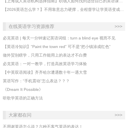
【上海成人英语机构选择指南】职场人如何找到适合自己的英语课程？
【2026英语怎么学？】不用靠意志力硬撑，全程督学让学英语变成日常习惯
在线英语学习资源推荐
>>>
必克英语 | 每天一分钟速记英语词组：turn a blind eye 视而不见
​【英语冷知识】“Paint the town red” 可不是“把小镇涂成红色”
做外贸别瞎学，只用工作能用上的表达才不白费
必克英语：一对一教学，打造高效英语学习体验
【中英双语阅读】齐齐哈尔遭遇数十年一遇大雪
英语写作：“手机震动”怎么表达？？？
《Dream It Possible》
听歌学英语的正确方法
大家都在问
>>>
不用谢英语怎么说？六种不客气英语的表达！